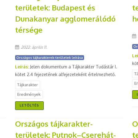
területek: Budapest és
t
Dunakanyar agglomerálódó
h
térsége
Or
2022. április 11.
Le
Országos tájkarakterek-területek leírása
kö
Leírás:
Jelen dokumentum a Tájkarakter Tudástár I.
T
kötet 2.4 fejezetének alfejezeteként értelmezhető.
E
Tájkarakter
Eredmények
LETÖLTÉS
Országos tájkarakter-
O
területek: Putnok–Cserehát-
t