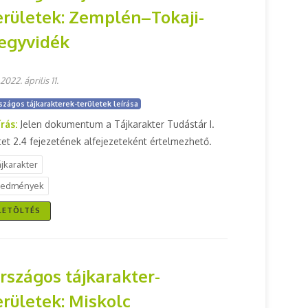
erületek: Zemplén–Tokaji-
egyvidék
2022. április 11.
szágos tájkarakterek-területek leírása
írás:
Jelen dokumentum a Tájkarakter Tudástár I.
tet 2.4 fejezetének alfejezeteként értelmezhető.
ájkarakter
redmények
LETÖLTÉS
rszágos tájkarakter-
erületek: Miskolc