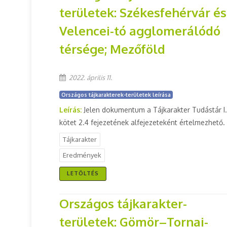
területek: Székesfehérvár és
Velencei-tó agglomerálódó
térsége; Mezőföld
2022. április 11.
Országos tájkarakterek-területek leírása
Leírás:
Jelen dokumentum a Tájkarakter Tudástár I.
kötet 2.4 fejezetének alfejezeteként értelmezhető.
Tájkarakter
Eredmények
LETÖLTÉS
Országos tájkarakter-
területek: Gömör–Tornai-