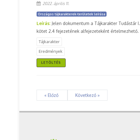
2022. április 11.
Országos tájkarakterek-területek leírása
Leírás:
Jelen dokumentum a Tájkarakter Tudástár I.
kötet 2.4 fejezetének alfejezeteként értelmezhető.
Tájkarakter
Eredmények
LETÖLTÉS
« Előző
Következő »