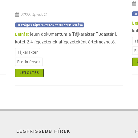
Or
2022. április 11.
Le
Országos tájkarakterek-területek leírása
kö
Leírás:
Jelen dokumentum a Tájkarakter Tudástár I.
T
kötet 2.4 fejezetének alfejezeteként értelmezhető.
E
Tájkarakter
Eredmények
LETÖLTÉS
LEGFRISSEBB HÍREK