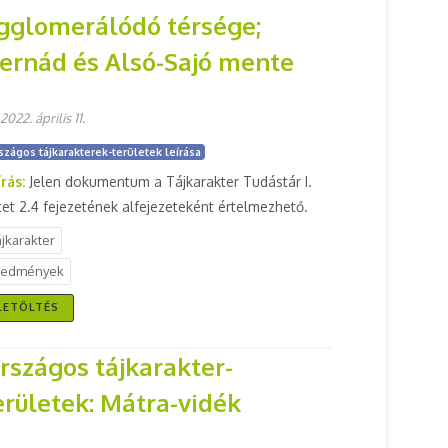
gglomerálódó térsége;
ernád és Alsó-Sajó mente
2022. április 11.
szágos tájkarakterek-területek leírása
írás:
Jelen dokumentum a Tájkarakter Tudástár I.
tet 2.4 fejezetének alfejezeteként értelmezhető.
ájkarakter
redmények
LETÖLTÉS
rszágos tájkarakter-
erületek: Mátra-vidék