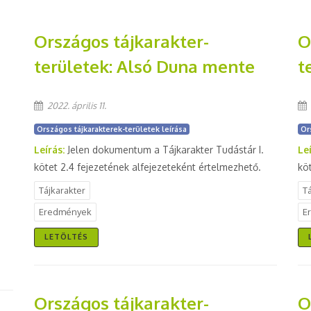
Országos tájkarakter-
O
területek: Alsó Duna mente
t
2022. április 11.
Országos tájkarakterek-területek leírása
Or
Leírás:
Jelen dokumentum a Tájkarakter Tudástár I.
Le
kötet 2.4 fejezetének alfejezeteként értelmezhető.
kö
Tájkarakter
T
Eredmények
E
LETÖLTÉS
Országos tájkarakter-
O