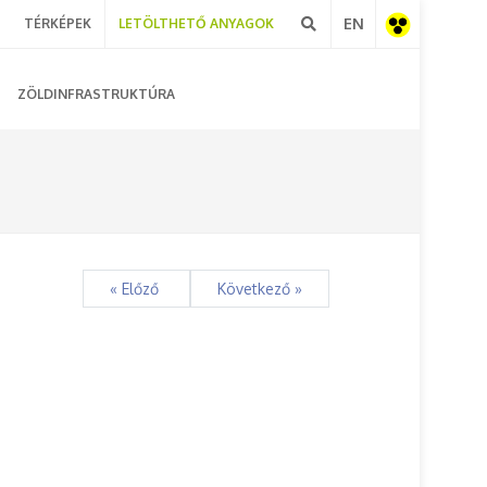
EN
TÉRKÉPEK
LETÖLTHETŐ ANYAGOK
Akadálymentes
ZÖLDINFRASTRUKTÚRA
nézet
« Előző
Következő »