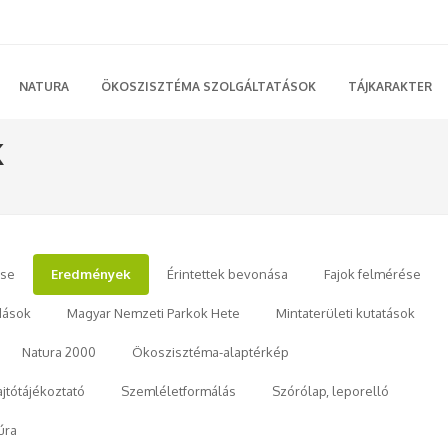
NATURA
ÖKOSZISZTÉMA SZOLGÁLTATÁSOK
TÁJKARAKTER
K
ése
Eredmények
Érintettek bevonása
Fajok felmérése
dások
Magyar Nemzeti Parkok Hete
Mintaterületi kutatások
Natura 2000
Ökoszisztéma-alaptérkép
ajtótájékoztató
Szemléletformálás
Szórólap, leporelló
úra