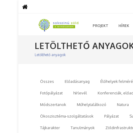
PROJEKT
HÍREK
LETÖLTHETŐ ANYAGO
Letölthető anyagok
Összes
Előadásanyag
Élőhelyek felmér
Fotópályázat
hírlevél
Konferenciák, előa
Módszertanok
Műhelytalálkozó
Natura
Ökoszisztéma-szolgáltatások
Pályázat
S
Tájkarakter
Tanulmányok
Zöldinfrastrukt