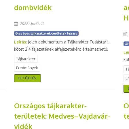
dombvidék
a
H
2022. április 11.
Országos tájkarakterek-területek leírása
Leírás:
Jelen dokumentum a Tájkarakter Tudástár I.
Or
kötet 2.4 fejezetének alfejezeteként értelmezhető.
Le
Tájkarakter
kö
Eredmények
T
E
LETÖLTÉS
Országos tájkarakter-
O
területek: Medves–Vajdavár-
t
vidék