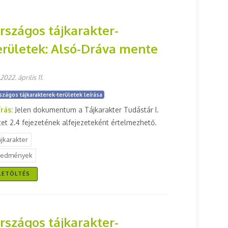
rszágos tájkarakter-
erületek: Alsó-Dráva mente
2022. április 11.
szágos tájkarakterek-területek leírása
írás:
Jelen dokumentum a Tájkarakter Tudástár I.
tet 2.4 fejezetének alfejezeteként értelmezhető.
ájkarakter
redmények
LETÖLTÉS
rszágos tájkarakter-