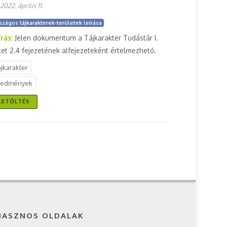
2022. április 11.
szágos tájkarakterek-területek leírása
írás:
Jelen dokumentum a Tájkarakter Tudástár I.
tet 2.4 fejezetének alfejezeteként értelmezhető.
ájkarakter
redmények
LETÖLTÉS
HASZNOS OLDALAK