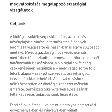
megvalósítását megalapozó stratégiai
vizsgálatok
Céljaink
A biológiai sokféleség csökkenése, az állat- és
növényfajok eltűnése, a természetes élőhelyek
leromlása világszerte és hazánkban is egyre súlyosabb
mértékű. Mivel a gazdasági növekedés jelentős
mértékben támaszkodik a természeti erőforrások minél
hatékonyabb kiaknázására, a biológiai sokféleség
csökkenésének megállítása – mely végső soron földi
létünk alapja – csak jól szervezett, összehangolt
intézkedésekkel érhető el. A beavatkozáshoz
nélkülözhetetlen az ökológiai rendszer mélyebb
ismerete, természeti tőkénk térbeli eloszlásának
feltérképezése, tudásbázisunk fejlesztése.
Fenti célok elérése – valamint a hatályos nemzetközi
egyezményekben és irányelvekben vállalt