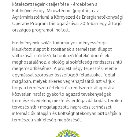
kötelezettségeink teljesítése - érdekében a
Földművelésügyi Minisztérium (jogutódja az
Agrárminisztérium) a Környezeti és Energiahatékonysági
Operatív Program támogatásával 2016-ban egy átfogó
országos programot indított.
Eredményeink szilár, tudományos igényességgel
kialakított alapot biztosítanak a természeti állapot
változását előidéző, különböző léptékű döntések
meghozatalához, a biológiai sokféleség rendszerszintű
megerősödítéséhez. A projekt négy fejlesztési eleme
egymással szorosan összefüggő feladatokat foglal
magában, melyek sikeres végrehajtásától azt várjuk,
hogy a természeti értékek és rendszerek állapotára
közvetlen hatást gyakorló ágazati tevékenységek
(természetvédelem, mező- és erdőgazdálkodás, területi
tervezés stb.) megalapozott, naprakész természeti
információk alapján és költséghatékonyan biztosítják a
természeti sokféleség megőrzését.