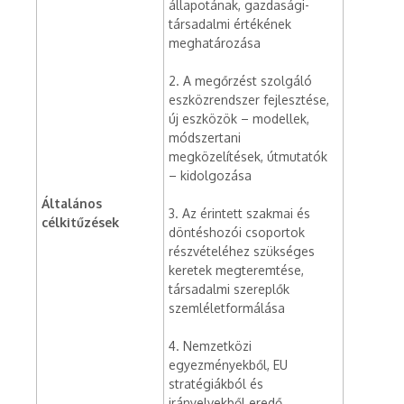
állapotának, gazdasági-
társadalmi értékének
meghatározása
2. A megőrzést szolgáló
eszközrendszer fejlesztése,
új eszközök – modellek,
módszertani
megközelítések, útmutatók
– kidolgozása
Általános
3. Az érintett szakmai és
célkitűzések
döntéshozói csoportok
részvételéhez szükséges
keretek megteremtése,
társadalmi szereplők
szemléletformálása
4. Nemzetközi
egyezményekből, EU
stratégiákból és
irányelvekből eredő