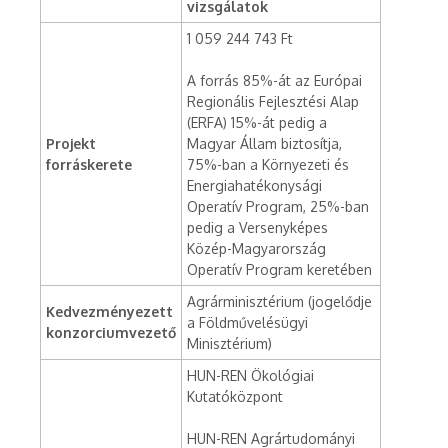
vizsgálatok
1 059 244 743 Ft
A forrás 85%-át az Európai
Regionális Fejlesztési Alap
(ERFA) 15%-át pedig a
Projekt
Magyar Állam biztosítja,
forráskerete
75%-ban a Környezeti és
Energiahatékonysági
Operatív Program, 25%-ban
pedig a Versenyképes
Közép-Magyarország
Operatív Program keretében
Agrárminisztérium (jogelődje
Kedvezményezett
a Földművelésügyi
konzorciumvezető
Minisztérium)
HUN-REN Ökológiai
Kutatóközpont
HUN-REN Agrártudományi