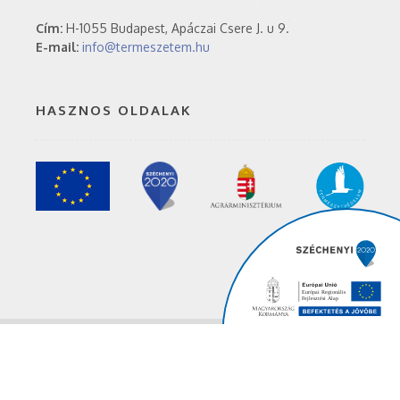
Cím:
H-1055 Budapest, Apáczai Csere J. u 9.
E-mail:
info@termeszetem.hu
HASZNOS OLDALAK
Agrárminisztérium
© 2019 Minden jog fenntartva