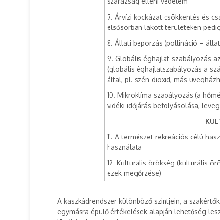
szárazság elleni védelem
7. Árvízi kockázat csökkentés és cs
elsősorban lakott területeken pedig
8. Állati beporzás (pollináció – álla
9. Globális éghajlat-szabályozás 
(globális éghajlatszabályozás a sz
által, pl. szén-dioxid, más üvegház
10. Mikroklíma szabályozás (a hőmér
vidéki időjárás befolyásolása, lev
KUL
11. A természet rekreációs célú hasz
használata
12. Kulturális örökség (kulturális 
ezek megőrzése)
A kaszkádrendszer különböző szintjein, a szakértő
egymásra épülő értékelések alapján lehetőség lesz