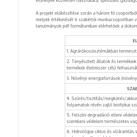
élőhelyek közvetlen használata, spirituális gazdag
A projekt előkészítése során a három fő csoportból
melyek értékelését 6 szakértői munkacsoportban vé
tanulmányok pdf formátumban elérhetőek a dokum
E
1. Agrárökoszisztémákban termeszt
2. Tenyésztett állatok és termékeik 
termékek élelmiszer célú felhaszná
3. Növényi energiaforrások (növény
SZA
4. Szűrés/tisztítás/megkötés/akkum
folyamatok révén zajló biofizikai sz
5. Felszíni degradáció elleni védele
szembeni védelem természetes vagy 
6. Hidrológiai ciklus és vízáramlás 