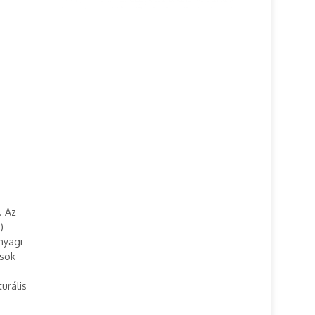
. Az
)
nyagi
ások
urális