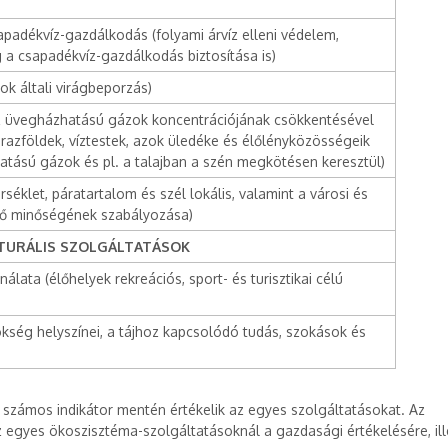
apadékvíz-gazdálkodás (folyami árvíz elleni védelem,
 a csapadékvíz-gazdálkodás biztosítása is)
tok általi virágbeporzás)
az üvegházhatású gázok koncentrációjának csökkentésével
árazföldek, víztestek, azok üledéke és élőlényközösségeik
hatású gázok és pl. a talajban a szén megkötésen keresztül)
séklet, páratartalom és szél lokális, valamint a városi és
egő minőségének szabályozása)
TURÁLIS SZOLGÁLTATÁSOK
nálata (élőhelyek rekreációs, sport- és turisztikai célú
örökség helyszínei, a tájhoz kapcsolódó tudás, szokások és
k számos indikátor mentén értékelik az egyes szolgáltatásokat. Az
 egyes ökoszisztéma-szolgáltatásoknál a gazdasági értékelésére, ill