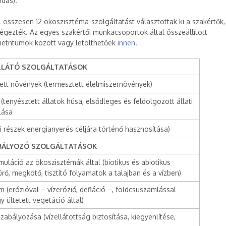
odás).
 összesen 12 ökoszisztéma-szolgáltatást választottak ki a szakértők,
gezték. Az egyes szakértői munkacsoportok által összeállított
etntumok között vagy letölthetőek
innen
.
LLÁTÓ SZOLGÁLTATÁSOK
ett növények (termesztett élelmiszernövények)
(tenyésztett állatok húsa, elsődleges és feldolgozott állati
lása
i részek energianyerés céljára történő hasznosítása)
BÁLYOZÓ SZOLGÁLTATÁSOK
uláció az ökoszisztémák által (biotikus és abiotikus
űrő, megkötő, tisztító folyamatok a talajban és a vízben)
m (erózióval – vízerózió, defláció –, földcsuszamlással
ültetett vegetáció által)
szabályozása (vízellátottság biztosítása, kiegyenlítése,