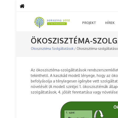
PROJEKT
HÍREK
ÖKOSZISZTÉMA-SZOLG
Ökoszisztéma Szolgáltatások
/ Ökoszisztéma-szolgáltatások
Az ökoszisztéma-szolgáltatások rendszerszemlélet
tekinthető. A kaszkád modell lényege, hogy az öko
befolyásolja a ténylegesen igénybe vett szolgáltat
növelését (A modell szintjei: 1. ökoszisztémák álla
szolgáltatások, 4. jóllét fenntartása vagy növelése