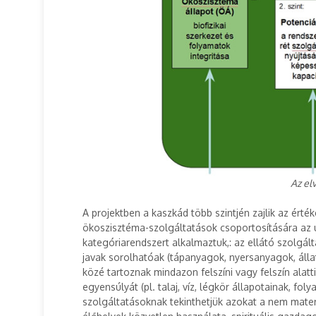
Az el
A projektben a kaszkád több szintjén zajlik az ért
ökoszisztéma-szolgáltatások csoportosítására az ú
kategóriarendszert alkalmaztuk,: az ellátó szolgá
javak sorolhatóak (tápanyagok, nyersanyagok, állat
közé tartoznak mindazon felszíni vagy felszín ala
egyensúlyát (pl. talaj, víz, légkör állapotainak, fo
szolgáltatásoknak tekinthetjük azokat a nem materi