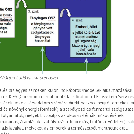
vi hátteret adó kaszkádrendszer
ékelés (az egyes szinteken külön indikátorok/modellek alkalmazásával)
n. CICES (Common International Classification of Ecosystem Services
ltatások közé a társadalom számára direkt hasznot nyújtó termékek, a
i és növényi energiaforrások); a szabályozó és fenntartó szolgáltat
tti folyamatok, melyek biztosítják az ökoszisztémák működésének
lyamatainak, áramlások szabályozása, beporzás, biológiai védelem); kult
ális javakat, melyeket az emberek a természetből meríthetnek (pl.