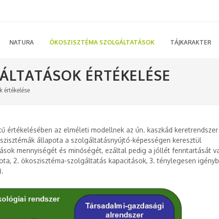
NATURA
ÖKOSZISZTÉMA SZOLGÁLTATÁSOK
TÁJKARAKTER
ÁLTATÁSOK ÉRTÉKELÉSE
 értékelése
ű értékelésében az elméleti modellnek az ún. kaszkád keretrendszer
szisztémák állapota a szolgáltatásnyújtó-képességen keresztül
ások mennyiségét és minőségét, ezáltal pedig a jóllét fenntartását v
pota, 2. ökoszisztéma-szolgáltatás kapacitások, 3. ténylegesen igényb
).