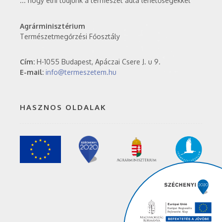
... hogy élni tudjunk a természet adta lehetőségekkel
Agrárminisztérium
Természetmegőrzési Főosztály
Cím:
H-1055 Budapest, Apáczai Csere J. u 9.
E-mail:
info@termeszetem.hu
HASZNOS OLDALAK