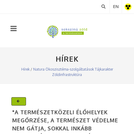
EN
Akadá
nézet
HÍREK
Hírek
/
Natura
Ökoszisztéma-szolgáltatások
Tájkarakter
Zöldinfrastruktúra
"A TERMÉSZETKÖZELI ÉLŐHELYEK
MEGŐRZÉSE, A TERMÉSZET VÉDELME
NEM GÁTJA, SOKKAL INKÁBB