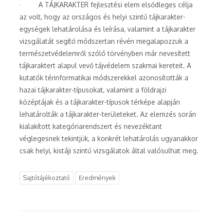
· A TÁJKARAKTER fejlesztési elem elsődleges célja
az volt, hogy az országos és helyi szintű tájkarakter-
egységek lehatárolása és leírása, valamint a tájkarakter
vizsgálatát segítő módszertan révén megalapozzuk a
természetvédelemről szóló törvényben már nevesített
tájkaraktert alapul vevő tájvédelem szakmai kereteit. A
kutatók térinformatikai módszerekkel azonosították a
hazai tájkarakter-típusokat, valamint a földrajzi
középtájak és a tájkarakter-típusok térképe alapján
lehatárolták a tájkarakter-területeket. Az elemzés során
kialakított kategóriarendszert és nevezéktant
véglegesnek tekintjük, a konkrét lehatárolás ugyanakkor
csak helyi, kistáji szintű vizsgálatok által valósulhat meg.
Sajtótájékoztató
Eredmények