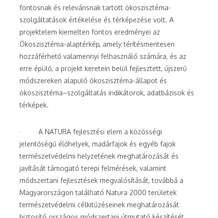
fontosnak és relevánsnak tartott ökoszisztéma-
szolgáltatások értékelése és térképezése volt. A
projektelem kiemelten fontos eredményei az
Ökoszisztéma-alaptérkép, amely térítésmentesen
hozzáférhető valamennyi felhasználó számára, és az
erre épülő, a projekt keretein belül fejlesztett, újszerű
módszereken alapuló ökoszisztéma-állapot és
ökoszisztéma–szolgáltatás indikátorok, adatbázisok és
térképek.
· A NATURA fejlesztési elem a közösségi
jelentőségű élőhelyek, madárfajok és egyéb fajok
természetvédelmi helyzetének meghatározását és
javítását támogató terepi felmérések, valamint
módszertani fejlesztések megvalósítását, továbbá a
Magyarországon található Natura 2000 területek
természetvédelmi célkitűzéseinek meghatározását
biztosító országos módszertani útmutató készítését