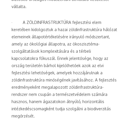
vállalta.
· A ZÖLDINFRASTRUKTÚRA fejlesztési elem
keretében kidolgoztuk a hazai zöldinfrastruktúra hálózat
elemeinek állapotértékelésére irányuló módszertant,
amely az ökológiai állapotra, az ökoszisztéma-
szolgáltatások komplexitására és a térbeli
kapcsolatokra fókuszál. Ennek jelentősége, hogy az
ország területén bárhol kijelölhetőek azok az elvi
fejlesztési lehetőségek, amelyek hozzájárulnak a
zöldinfrastruktúra minőségének javításához. A fejlesztés
eredményeként megalapozott zöldinfrastruktúra-
rendszer nem csupán a természetvédelem számára
hasznos, hanem ágazatokon átnyúló, horizontális
intézkedéscsomagként tudja szolgálni a biodiverzitás
megőrzését.