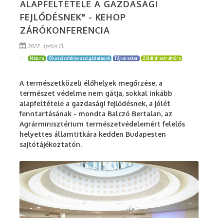
ALAPFELTÉTELE A GAZDASÁGI
FEJLŐDÉSNEK" - KEHOP
ZÁRÓKONFERENCIA
2022. április 13.
Natura
Ökoszisztéma-szolgáltatások
Tájkarakter
Zöldinfrastruktúra
A természetközeli élőhelyek megőrzése, a
természet védelme nem gátja, sokkal inkább
alapfeltétele a gazdasági fejlődésnek, a jólét
fenntartásának - mondta Balczó Bertalan, az
Agrárminisztérium természetvédelemért felelős
helyettes államtitkára kedden Budapesten
sajtótájékoztatón.