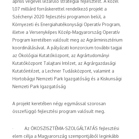
április végével lezáruló stratégiai fejlesztést. A közel
1,07 milliárd forráskerettel rendelkező projekt a
Széchenyi 2020 fejlesztési programon belül, a
Környezeti és Energiahatékonysági Operatív Program,
illetve a Versenyképes Közép-Magyarország Operatív
Program keretében valósult meg az Agrárminisztérium
koordinálásával. A pályázati konzorcium további tagjai
az Ökológiai Kutatóközpont, az Agrártudományi
Kutatóközpont Talajtani Intézet, az Agrárgazdasági
Kutatóintézet, a Lechner Tudásközpont, valamint a
Hortobágyi Nemzeti Park Igazgatóság és a Kiskunsági
Nemzeti Park Igazgatóság
A projekt keretében négy egymással szorosan
összefüggő fejlesztési program valósult meg.
· Az ÖKOSZISZTÉMA-SZOLGÁLTATÁS fejlesztési
elem célja a Magyarország szempontjából leginkább