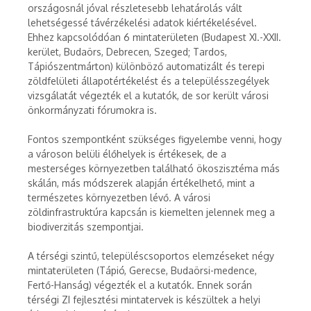
országosnál jóval részletesebb lehatárolás vált
lehetségessé távérzékelési adatok kiértékelésével.
Ehhez kapcsolódóan 6 mintaterületen (Budapest XI.-XXII.
kerület, Budaörs, Debrecen, Szeged; Tardos,
Tápiószentmárton) különböző automatizált és terepi
zöldfelületi állapotértékelést és a településszegélyek
vizsgálatát végezték el a kutatók, de sor került városi
önkormányzati fórumokra is.
Fontos szempontként szükséges figyelembe venni, hogy
a városon belüli élőhelyek is értékesek, de a
mesterséges környezetben található ökoszisztéma más
skálán, más módszerek alapján értékelhető, mint a
természetes környezetben lévő. A városi
zöldinfrastruktúra kapcsán is kiemelten jelennek meg a
biodiverzitás szempontjai.
A térségi szintű, településcsoportos elemzéseket négy
mintaterületen (Tápió, Gerecse, Budaörsi-medence,
Fertő-Hanság) végezték el a kutatók. Ennek során
térségi ZI fejlesztési mintatervek is készültek a helyi