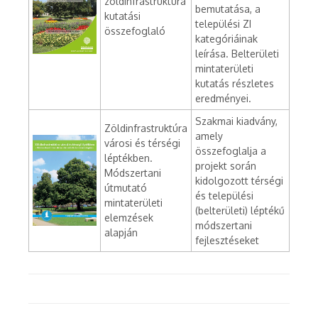
zöldinfrastruktúra
bemutatása, a
kutatási
települési ZI
összefoglaló
kategóriáinak
leírása. Belterületi
mintaterületi
kutatás részletes
eredményei.
Szakmai kiadvány,
Zöldinfrastruktúra
amely
városi és térségi
összefoglalja a
léptékben.
projekt során
Módszertani
kidolgozott térségi
útmutató
és települési
mintaterületi
(belterületi) léptékű
elemzések
módszertani
alapján
fejlesztéseket