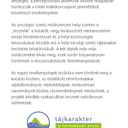
lényeges, a percepcionális jellemzők viszont magukban
hordozzák a többi indikátorcsoport jelenlétéből
következő eredményeket.
Az országos szintű módszertant helyi szinten is
„tesztelik” a kutatók, négy kiválasztott mintaterületen
terepi felvételezéssel és a helyi közösségek
bevonásával készítik elő a helyi-térségi szintű tájkarakter
területek lehatárolását. A két lépték más-más
módszereket kíván meg, ezek során folyamatosan
történnek a visszacsatolások, finomhangolások.
Az egyes tevékenységek lezárása nem történik meg a
kutatás közben, az előállított térinformatikai
adatállományok, mintatérképek, módszertani
tanulmányok köztes részeredménynek minősülnek, a
projekt későbbi szakaszában lesznek nyilvánosan
elérhetőek.