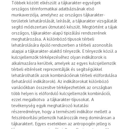
Többek között elkészült a tájkarakter-egységek
országos térinformatikai adatbázisának első
munkaverziója, amelyhez az országos tájkarakter-
területek lehatárolását, leírását, a tájkarakter vizsgálatát
segítő módszertani útmutató készült. Megtörtént a tájak
országos, tájkarakter-alapú tipizálási rendszerének
meghatározása. A különböző típusok térbeli
lehatárolására épülő rendszerben a térbeli azonosítás
alapjai a tájkarakter-alakító tényezők. E tényezők közül a
kulcsjellemzők térképezéséhez olyan indikátorok is
alkalmazásra kerültek, amelyek az egyes kulcsjellemzők
térbeli eltéréseit reprezentálják és segítségükkel
lehatárolhatók azok kombinációinak térbeli előfordulása
(lehatároló indikátorok). Az indikátorokat különböző
variációkban összesítve térképezhetőek az országban
több helyen is előforduló kulcsjellemzők kombinációi,
ezzel megalkotva a tájkarakter-típusokat. A
tevékenység egyik meghatározó kutatási
részeredménye, hogy a természeti indikátor mellett a
felszínborítási jellemzők határozzák meg dominánsan a
tájkaraktert. Egyes esetekben az antropogén jelleg is