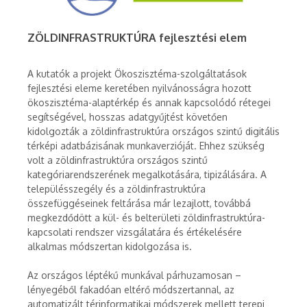
ZÖLDINFRASTRUKTÚRA fejlesztési elem
A kutatók a projekt Ökoszisztéma-szolgáltatások
fejlesztési eleme keretében nyilvánosságra hozott
ökoszisztéma-alaptérkép és annak kapcsolódó rétegei
segítségével, hosszas adatgyűjtést követően
kidolgozták a zöldinfrastruktúra országos szintű digitális
térképi adatbázisának munkaverzióját. Ehhez szükség
volt a zöldinfrastruktúra országos szintű
kategóriarendszerének megalkotására, tipizálására. A
településszegély és a zöldinfrastruktúra
összefüggéseinek feltárása már lezajlott, továbbá
megkezdődött a kül- és belterületi zöldinfrastruktúra-
kapcsolati rendszer vizsgálatára és értékelésére
alkalmas módszertan kidolgozása is.
Az országos léptékű munkával párhuzamosan –
lényegéből fakadóan eltérő módszertannal, az
automatizált térinformatikai módszerek mellett terepi