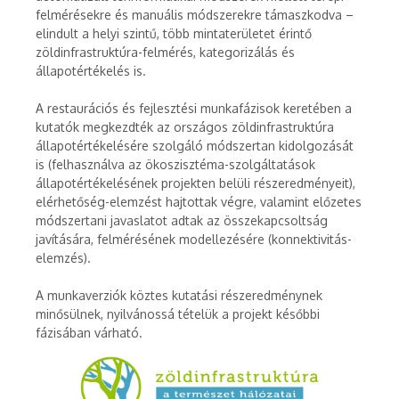
felmérésekre és manuális módszerekre támaszkodva –
elindult a helyi szintű, több mintaterületet érintő
zöldinfrastruktúra-felmérés, kategorizálás és
állapotértékelés is.
A restaurációs és fejlesztési munkafázisok keretében a
kutatók megkezdték az országos zöldinfrastruktúra
állapotértékelésére szolgáló módszertan kidolgozását
is (felhasználva az ökoszisztéma-szolgáltatások
állapotértékelésének projekten belüli részeredményeit),
elérhetőség-elemzést hajtottak végre, valamint előzetes
módszertani javaslatot adtak az összekapcsoltság
javítására, felmérésének modellezésére (konnektivitás-
elemzés).
A munkaverziók köztes kutatási részeredménynek
minősülnek, nyilvánossá tételük a projekt későbbi
fázisában várható.