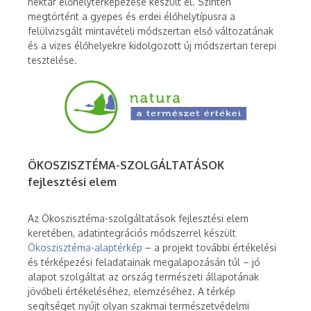
hektár élőhelytérképezése készült el. Szintén
megtörtént a gyepes és erdei élőhelytípusra a
felülvizsgált mintavételi módszertan első változatának
és a vizes élőhelyekre kidolgozott új módszertan terepi
tesztelése.
ÖKOSZISZTÉMA-SZOLGÁLTATÁSOK
fejlesztési elem
Az Ökoszisztéma-szolgáltatások fejlesztési elem
keretében, adatintegrációs módszerrel készült
Ökoszisztéma-alaptérkép
– a projekt további értékelési
és térképezési feladatainak megalapozásán túl – jó
alapot szolgáltat az ország természeti állapotának
jövőbeli értékeléséhez, elemzéséhez. A térkép
segítséget nyújt olyan szakmai természetvédelmi