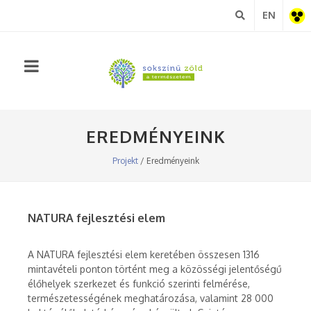
EN
Akadá
nézet
EREDMÉNYEINK
Projekt
/ Eredményeink
NATURA fejlesztési elem
A NATURA fejlesztési elem keretében összesen 1316
mintavételi ponton történt meg a közösségi jelentőségű
élőhelyek szerkezet és funkció szerinti felmérése,
természetességének meghatározása, valamint 28 000