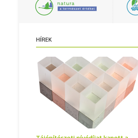
HÍREK
Tájépítészeti nívódíjat kapott a