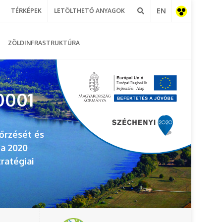
EN
TÉRKÉPEK
LETÖLTHETŐ ANYAGOK
Akadálymentes
ZÖLDINFRASTRUKTÚRA
nézet
0001
őrzését és
ia 2020
ratégiai