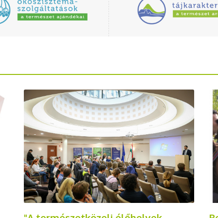
B
"A természetközeli élőhelyek