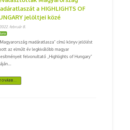
adáratlaszát a HIGHLIGHTS OF
UNGARY jelöltjei közé
2022. február 8.
tura
„Magyarország madáratlasza” című könyv jelölést
pott az elmúlt év legkiválóbb magyar
ljesítményeit felvonultató „Highlights of Hungary”
táján...
TOVÁBB...