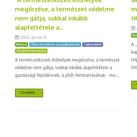
m
megőrzése, a természet védelme
H
nem gátja, sokkal inkább
alapfeltétele a...
Na
2022. április 13.
A 
Natura
Ökoszisztéma-szolgáltatások
Tájkarakter
Zöldinfrastruktúra
ka
te
A természetközeli élőhelyek megőrzése, a természet
lis
védelme nem gátja, sokkal inkább alapfeltétele a
gazdasági fejlődésnek, a jólét fenntartásának - mo...
TOVÁBB...