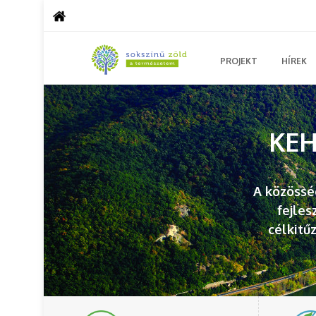
PROJEKT
HÍREK
KEH
A közössé
fejles
célkitű