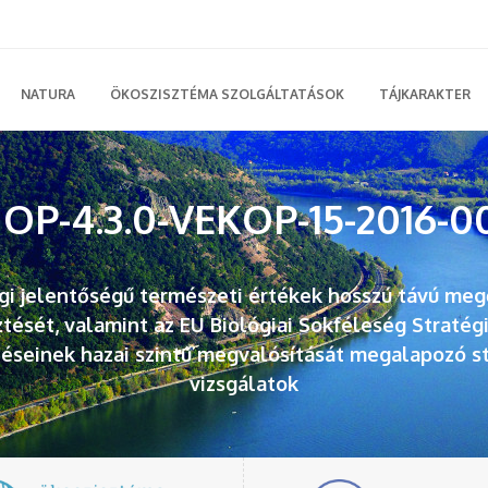
NATURA
ÖKOSZISZTÉMA SZOLGÁLTATÁSOK
TÁJKARAKTER
OP-4.3.0-VEKOP-15-2016-0
gi jelentőségű természeti értékek hosszú távú meg
ztését, valamint az EU Biológiai Sokféleség Stratég
zéseinek hazai szintű megvalósítását megalapozó st
vizsgálatok