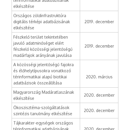
térinformatikai adatbázisának
elkészítése
Országos zöldinfrastruktúra
digitális térképi adatbázisának
2019. december
elkészítése
Fészkelő terület tekintetében
javuló adatminőséget elért
2019. december
fészkelő közösségi jelentőségű
madárfajok arányának javulása
A közösségi jelentőségű fajokra
és élőhelytípusokra vonatkozó
térinformatikai alapú biotikai
2020. március
adatbázisok összeállítása
Magyarország Madáratlaszának
2020. december
elkészítése
Ökoszisztéma-szolgáltatások
2020. december
szintézis tanulmány elkészítése
Tájkarakter-egységek országos
térinformatikai adatbázisának
2020. december