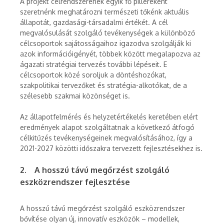
A projekt célrendszerének egyik fő pilléreként
szeretnénk meghatározni természeti tőkénk aktuális
állapotát, gazdasági-társadalmi értékét. A cél
megvalósulását szolgáló tevékenységek a különböző
célcsoportok sajátosságaihoz igazodva szolgálják ki
azok információigényét, többek között megalapozva az
ágazati stratégiai tervezés további lépéseit. E
célcsoportok közé soroljuk a döntéshozókat,
szakpolitikai tervezőket és stratégia-alkotókat, de a
szélesebb szakmai közönséget is.
Az állapotfelmérés és helyzetértékelés keretében elért
eredmények alapot szolgáltatnak a következő átfogó
célkitűzés tevékenységeinek megvalósításához, így a
2021-2027 közötti időszakra tervezett fejlesztésekhez is.
2. A hosszú távú megőrzést szolgáló
eszközrendszer fejlesztése
A hosszú távú megőrzést szolgáló eszközrendszer
bővítése olyan új, innovatív eszközök – modellek,