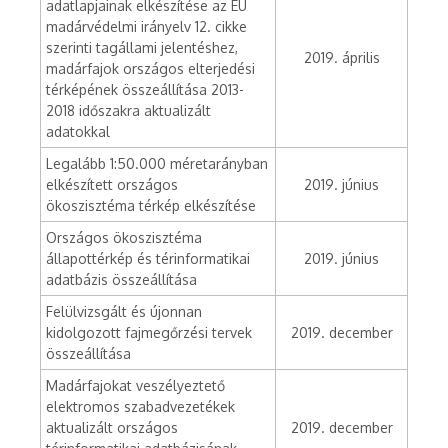
adatlapjainak elkészítése az EU
madárvédelmi irányelv 12. cikke
szerinti tagállami jelentéshez,
2019. április
madárfajok országos elterjedési
térképének összeállítása 2013-
2018 időszakra aktualizált
adatokkal
Legalább 1:50.000 méretarányban
elkészített országos
2019. június
ökoszisztéma térkép elkészítése
Országos ökoszisztéma
állapottérkép és térinformatikai
2019. június
adatbázis összeállítása
Felülvizsgált és újonnan
kidolgozott fajmegőrzési tervek
2019. december
összeállítása
Madárfajokat veszélyeztető
elektromos szabadvezetékek
aktualizált országos
2019. december