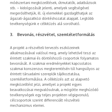
módszertani megközelítések, útmutatók, adatbázisok
stb. – kidolgozását jelenti, amelyek segítségével
megerősíthetjük, ill. új elemekkel gazdagíthatjuk az
ágazati-ágazatközi döntéshozatal alapjait. Legtöbb
tevékenységünk e célkitűzés alá sorolható.
3. Bevonás, részvétel, szemléletformálás
A projekt a részvételi tervezés eszközeinek
alkalmazásával valósul meg, amely lehetővé teszi az
érintett szakmai és döntéshozói csoportok folyamatos
bevonását. A szakmai eredményekkel kapcsolatos
szakmai konszenzus megteremtésén túl hangsúlyos az
érintett társadalmi szereplők tájékoztatása,
szemléletformálása. A célkitűzés azt az alapvető
megközelítést jelzi, amellyel a projekt egyes
beavatkozásai megvalósulnak, a mögötte meghúzódó
tevékenységek egy teljes projekten végigvonuló,
célcsoportok szerint differenciált részvételi
mechanizmus elemei.