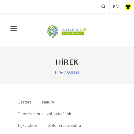
EN
Akadá
nézet
HÍREK
Hírek
/
Összes
Összes
Natura
Ökoszisztéma-szolgáltatások
Tájkarakter
Zöldinfrastruktúra