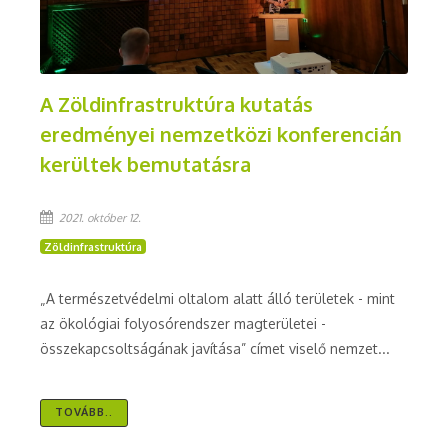
A Zöldinfrastruktúra kutatás
eredményei nemzetközi konferencián
kerültek bemutatásra
2021. október 12.
Zöldinfrastruktúra
„A természetvédelmi oltalom alatt álló területek - mint
az ökológiai folyosórendszer magterületei -
összekapcsoltságának javítása” címet viselő nemzet...
TOVÁBB..