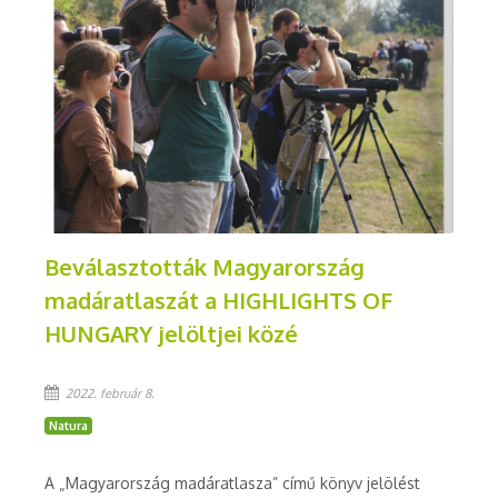
Beválasztották Magyarország
madáratlaszát a HIGHLIGHTS OF
HUNGARY jelöltjei közé
2022. február 8.
Natura
A „Magyarország madáratlasza” című könyv jelölést