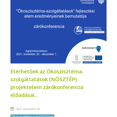
Elérhetőek az Ökoszisztéma-
szolgáltatások (NÖSZTÉP)
projektelem zárókonferencia
előadásai...
2021. december 10.
Ökoszisztéma-szolgáltatások