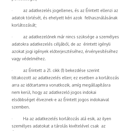
· az adatkezelés jogellenes, és az Érintett ellenzi az
adatok törlését, és ehelyett kéri azok felhasználásának
korlátozását;
· az adatkezelőnek már nincs szüksége a személyes
adatokra adatkezelés céljából, de az érintett igényli
azokat jogi igények előterjesztéséhez, érvényesítéséhez
vagy védelméhez.
· az Érintett a 21. cikk (1) bekezdése szerint
tiltakozott az adatkezelés ellen; ez esetben a korlátozás
arra az időtartamra vonatkozik, amíg megállapításra
nem kerül, hogy az adatkezelő jogos indokai
elsőbbséget élveznek-e az Érintett jogos indokaival
szemben.
· Ha az adatkezelés korlátozás alá esik, az ilyen
személyes adatokat a tárolás kivételével csak az