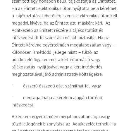
számított egy hónapon belül tájékoztatja az Érintettet.
Ha az Érintett elektronikus úton nyújtotta be a kérelmet,
a tájékoztatást lehetőség szerint elektronikus úton kell
megadni, kivéve, ha az Érintett azt másként kéri. Az
Adatkezelő az Érintett részére a tájékoztatást és
intézkedést díj felszámítása nélkül biztosítja. Ha az
Érintett kérelme egyértelműen megalapozatlan vagy –
különösen ismétlődő jellege miatt – túlzó, az
adatkezelő figyelemmel a kért információ vagy
tájékoztatás nyújtásával vagy a kért intézkedés
meghozatalával járó adminisztratív költségekre:
· ésszerű összegű díjat számíthat fel, vagy
· megtagadhatja a kérelem alapján történő
intézkedést.
A kérelem egyértelműen megalapozatlansága vagy
túlzó jellegének bizonyítása az Adatkezelőt terheli. Ha