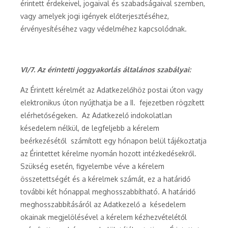
érintett érdekeivel, jogaival és szabadságaival szemben,
vagy amelyek jogi igények előterjesztéséhez,
érvényesítéséhez vagy védelméhez kapcsolódnak.
VI/7. Az érintetti joggyakorlás általános szabályai:
Az Érintett kérelmét az Adatkezelőhöz postai úton vagy
elektronikus úton nyújthatja be a II. fejezetben rögzített
elérhetőségeken. Az Adatkezelő indokolatlan
késedelem nélkül, de legfeljebb a kérelem
beérkezésétől számított egy hónapon belül tájékoztatja
az Érintettet kérelme nyomán hozott intézkedésekről.
Szükség esetén, figyelembe véve a kérelem
összetettségét és a kérelmek számát, ez a határidő
további két hónappal meghosszabbítható. A határidő
meghosszabbításáról az Adatkezelő a késedelem
okainak megjelölésével a kérelem kézhezvételétől