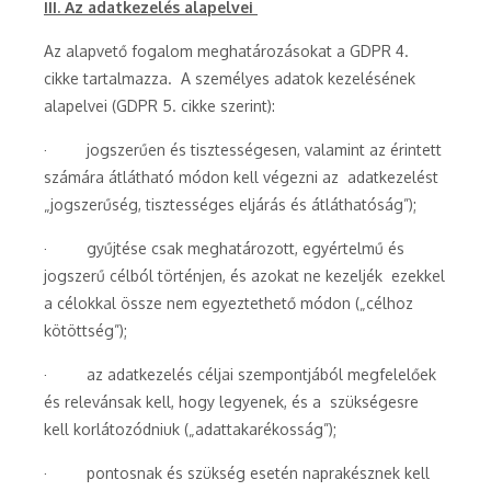
III. Az adatkezelés alapelvei
Az alapvető fogalom meghatározásokat a GDPR 4.
cikke tartalmazza. A személyes adatok kezelésének
alapelvei (GDPR 5. cikke szerint):
· jogszerűen és tisztességesen, valamint az érintett
számára átlátható módon kell végezni az adatkezelést
„jogszerűség, tisztességes eljárás és átláthatóság”);
· gyűjtése csak meghatározott, egyértelmű és
jogszerű célból történjen, és azokat ne kezeljék ezekkel
a célokkal össze nem egyeztethető módon („célhoz
kötöttség”);
· az adatkezelés céljai szempontjából megfelelőek
és relevánsak kell, hogy legyenek, és a szükségesre
kell korlátozódniuk („adattakarékosság”);
· pontosnak és szükség esetén naprakésznek kell