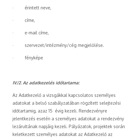
· érintett neve,
· címe,
· e-mail címe,
· szervezet/intézmény/cég megjelölése.
· fényképe
IV/2. Az adatkezelés időtartama:
Az Adatkezelő a vizsgákkal kapcsolatos személyes
adatokat a belső szabályzatában rögzített selejtezési
időtartamig, azaz 15 évig kezeli. Rendezvényre
jelentkezés esetén a személyes adatokat a rendezvény
lezárultának napjáig kezeli. Pályázatok, projektek során
keletkezett személyes adatokat az Adatkezelő az