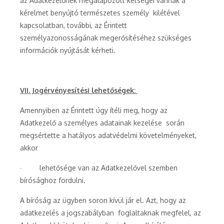
az Adatkezelőnek megalapozott kétségei vannak a
kérelmet benyújtó természetes személy kilétével
kapcsolatban, további, az Érintett
személyazonosságának megerősítéséhez szükséges
információk nyújtását kérheti.
VII. Jogérvényesítési lehetőségek:
Amennyiben az Érintett úgy ítéli meg, hogy az
Adatkezelő a személyes adatainak kezelése során
megsértette a hatályos adatvédelmi követelményeket,
akkor
· lehetősége van az Adatkezelővel szemben
bírósághoz fordulni.
A bíróság az ügyben soron kívül jár el. Azt, hogy az
adatkezelés a jogszabályban foglaltaknak megfelel, az