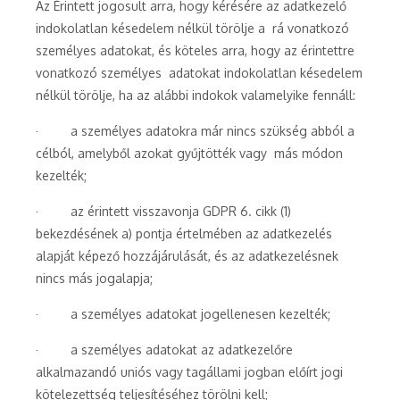
Az Érintett jogosult arra, hogy kérésére az adatkezelő
indokolatlan késedelem nélkül törölje a rá vonatkozó
személyes adatokat, és köteles arra, hogy az érintettre
vonatkozó személyes adatokat indokolatlan késedelem
nélkül törölje, ha az alábbi indokok valamelyike fennáll:
· a személyes adatokra már nincs szükség abból a
célból, amelyből azokat gyűjtötték vagy más módon
kezelték;
· az érintett visszavonja GDPR 6. cikk (1)
bekezdésének a) pontja értelmében az adatkezelés
alapját képező hozzájárulását, és az adatkezelésnek
nincs más jogalapja;
· a személyes adatokat jogellenesen kezelték;
· a személyes adatokat az adatkezelőre
alkalmazandó uniós vagy tagállami jogban előírt jogi
kötelezettség teljesítéséhez törölni kell;