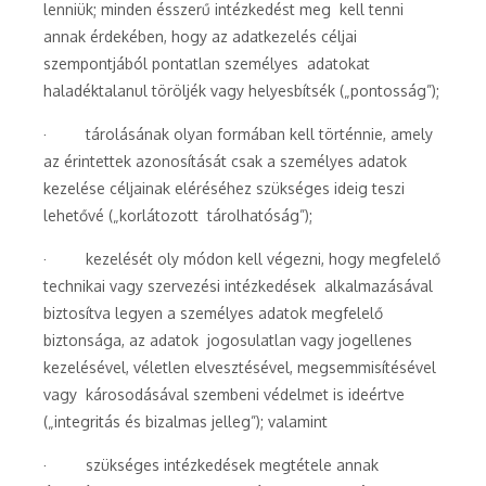
lenniük; minden ésszerű intézkedést meg kell tenni
annak érdekében, hogy az adatkezelés céljai
szempontjából pontatlan személyes adatokat
haladéktalanul töröljék vagy helyesbítsék („pontosság”);
· tárolásának olyan formában kell történnie, amely
az érintettek azonosítását csak a személyes adatok
kezelése céljainak eléréséhez szükséges ideig teszi
lehetővé („korlátozott tárolhatóság”);
· kezelését oly módon kell végezni, hogy megfelelő
technikai vagy szervezési intézkedések alkalmazásával
biztosítva legyen a személyes adatok megfelelő
biztonsága, az adatok jogosulatlan vagy jogellenes
kezelésével, véletlen elvesztésével, megsemmisítésével
vagy károsodásával szembeni védelmet is ideértve
(„integritás és bizalmas jelleg”); valamint
· szükséges intézkedések megtétele annak