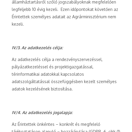
államháztartásról szóló jogszabályoknak megfelelően
legfeljebb 10 évig kezeli. Ezen időpontokat követően az
Érintettek személyes adatait az Agrárminisztérium nem
kezeli.
IV/3. Az adatkezelés célja:
Az adatkezelés célja a rendezvényszervezéssel,
pályázatkezeléssel és projektigazgatással,
térinformatikai adatokkal kapcsolatos
adatszolgáltatással összefüggésben kezelt személyes
adatok kezelésének biztosítása.
IV/4. Az adatkezelés jogalapja:
Az Érintettek önkéntes – konkrét és megfelelő
tájékoztatáson alapuló – hozzájárulása (GDPR 6. cikk (1)