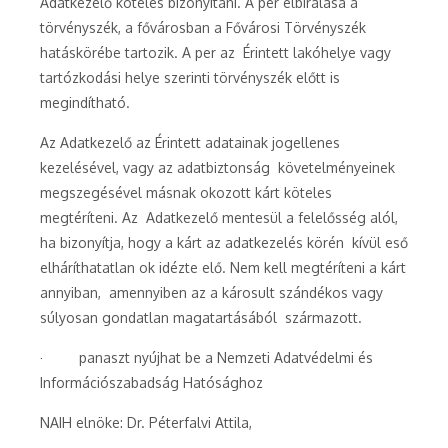
Adatkezelő köteles bizonyítani. A per elbírálása a
törvényszék, a fővárosban a Fővárosi Törvényszék
hatáskörébe tartozik. A per az Érintett lakóhelye vagy
tartózkodási helye szerinti törvényszék előtt is
megindítható.
Az Adatkezelő az Érintett adatainak jogellenes
kezelésével, vagy az adatbiztonság követelményeinek
megszegésével másnak okozott kárt köteles
megtéríteni. Az Adatkezelő mentesül a felelősség alól,
ha bizonyítja, hogy a kárt az adatkezelés körén kívül eső
elháríthatatlan ok idézte elő. Nem kell megtéríteni a kárt
annyiban, amennyiben az a károsult szándékos vagy
súlyosan gondatlan magatartásából származott.
· panaszt nyújhat be a Nemzeti Adatvédelmi és
Információszabadság Hatósághoz
NAIH elnöke: Dr. Péterfalvi Attila,