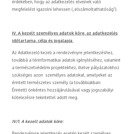
érdekében, hogy az adatkezelés elveinek való
megfelelést igazolni lehessen („elszámoltathatóság”).
IV. A kezelt személyes adatok köre, az adatkezelés
időtartama, célja és jogalapja
Az Adatkezelő kezeli a rendezvényre jelentkezéshez,
továbbá a térinformatikai adatok igényléséhez, valamint
a természetvédelmi projektekhez, illetve pályázatokhoz
szükséges azon személyes adatokat, amelyeket az
érintett természetes személy (a továbbiakban:
Érintett) önkéntes hozzájárulásával vagy jogszabályi
kötelezésre tekintettel adott meg.
IV/1. A kezelt adatok köre:
Rendezvényre jelentkezés esetén kezelt személyes