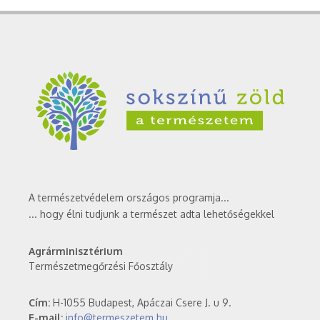
A természetvédelem országos programja...
... hogy élni tudjunk a természet adta lehetőségekkel
Agrárminisztérium
Természetmegőrzési Főosztály
Cím:
H-1055 Budapest, Apáczai Csere J. u 9.
E-mail:
info@termeszetem.hu