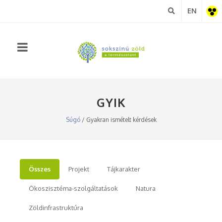
EN
Akadá
nézet
GYIK
Súgó
/ Gyakran ismételt kérdések
Összes
Projekt
Tájkarakter
Ökoszisztéma-szolgáltatások
Natura
Zöldinfrastruktúra