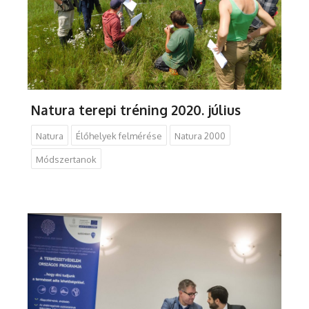
Natura terepi tréning 2020. július
Natura
Élőhelyek felmérése
Natura 2000
Módszertanok