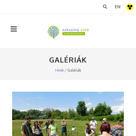
EN
Akadá
nézet
GALÉRIÁK
Hírek
/ Galériák