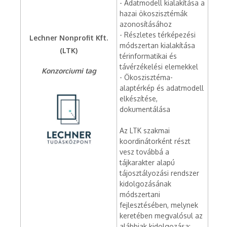
- Adatmodell kialakítása a
hazai ökoszisztémák
azonosításához
- Részletes térképezési
Lechner Nonprofit Kft.
módszertan kialakítása
(LTK)
térinformatikai és
távérzékelési elemekkel
Konzorciumi tag
- Ökoszisztéma-
alaptérkép és adatmodell
elkészítése,
dokumentálása
Az LTK szakmai
koordinátorként részt
vesz továbbá a
tájkarakter alapú
tájosztályozási rendszer
kidolgozásának
módszertani
fejlesztésében, melynek
keretében megvalósul az
alábbiak kidolgozása: