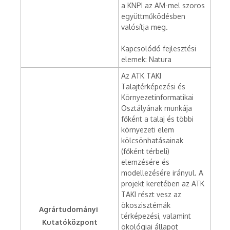
a KNPI az AM-mel szoros
együttműködésben
valósítja meg.
Kapcsolódó fejlesztési
elemek: Natura
Az ATK TAKI
Talajtérképezési és
Környezetinformatikai
Osztályának munkája
főként a talaj és többi
környezeti elem
kölcsönhatásainak
(főként térbeli)
elemzésére és
modellezésére irányul. A
projekt keretében az ATK
TAKI részt vesz az
ökoszisztémák
Agrártudományi
térképezési, valamint
Kutatóközpont
ökológiai állapot