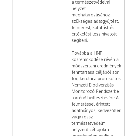
a természetvédelmi
helyzet
meghatározásához
szükséges adatgyűjtést,
felmérést, kutatást és
értékelést lesz hivatott
segíteni.
Továbbá a HNPI
közreműködése révén a
módszertani eredmények
fenntartása céljából sor
fog kerülni a protokollok
Nemzeti Biodiverzitás
Monitorozó Rendszerbe
történő beillesztésére.A
felméréssel érintett
adathiányos, kedvezőtlen
vagy rossz
természetvédelmi
helyzetű célfajokra
vonatkozóan pedig a