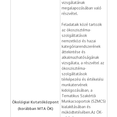
vizsgálatának
megalapozásában való
részvétel.
Feladataik közé tartozik
az ökoszisztéma-
szolgáltatások
nemzetközi és hazai
kategóriarendszerének
áttekintése és
alkalmazhatóságának
vizsgálata, a részvétel az
ökoszisztéma-
szolgáltatások
térképezési és értékelési
munkatervének
kidolgozásában, a
Tematikus Szakértői
Munkacsoportok (SZMCS)
Ökológiai Kutatóközpont
kialakításában és
(korábban MTA ÖK)
működtetésében.Az ÖK-