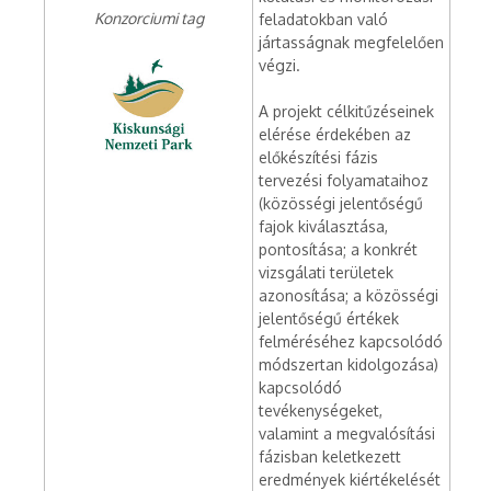
Konzorciumi tag
feladatokban való
jártasságnak megfelelően
végzi.
A projekt célkitűzéseinek
elérése érdekében az
előkészítési fázis
tervezési folyamataihoz
(közösségi jelentőségű
fajok kiválasztása,
pontosítása; a konkrét
vizsgálati területek
azonosítása; a közösségi
jelentőségű értékek
felméréséhez kapcsolódó
módszertan kidolgozása)
kapcsolódó
tevékenységeket,
valamint a megvalósítási
fázisban keletkezett
eredmények kiértékelését