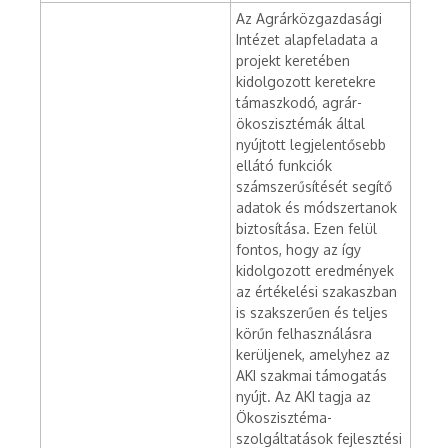
Az Agrárközgazdasági
Intézet alapfeladata a
projekt keretében
kidolgozott keretekre
támaszkodó, agrár-
ökoszisztémák által
nyújtott legjelentősebb
ellátó funkciók
számszerűsítését segítő
adatok és módszertanok
biztosítása. Ezen felül
fontos, hogy az így
kidolgozott eredmények
az értékelési szakaszban
is szakszerűen és teljes
körűn felhasználásra
kerüljenek, amelyhez az
AKI szakmai támogatás
nyújt. Az AKI tagja az
Ökoszisztéma-
szolgáltatások fejlesztési