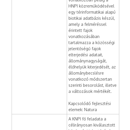
HNPI közreműködésével
egy térinformatikai alapú
biotikai adatbázis készül,
amely a felméréssel
érintett fajok
vonatkozásában
tartalmazza a közösségi
jelentőségű fajok
elterjedési adatait,
állománynagyságát,
élőhelyük kiterjedését, az
állománybecslésre
vonatkozó módszertan
szerinti besorolást, illetve
a változások mértékét.
Kapcsolódó fejlesztési
elemek: Natura
A KNPI fő feladata a
célirányosan kiválasztott