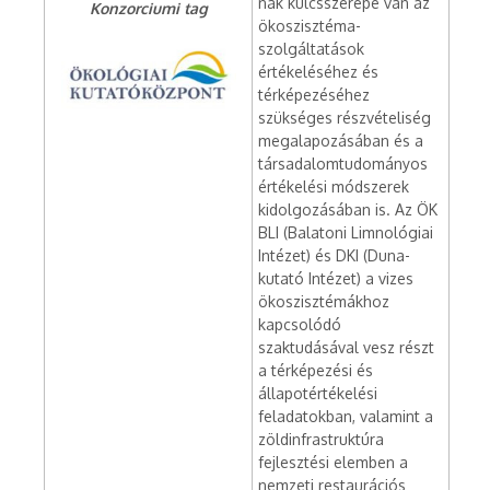
nak kulcsszerepe van az
Konzorciumi tag
ökoszisztéma-
szolgáltatások
értékeléséhez és
térképezéséhez
szükséges részvételiség
megalapozásában és a
társadalomtudományos
értékelési módszerek
kidolgozásában is. Az ÖK
BLI (Balatoni Limnológiai
Intézet) és DKI (Duna-
kutató Intézet) a vizes
ökoszisztémákhoz
kapcsolódó
szaktudásával vesz részt
a térképezési és
állapotértékelési
feladatokban, valamint a
zöldinfrastruktúra
fejlesztési elemben a
nemzeti restaurációs