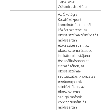
Tájkarakter,
Zöldinfrastruktúra
Az Ökológiai
Kutatóközpont
koordinációs teendői
között szerepel az
ökoszisztéma térképezés
módszertani
előkészítésében, az
ökoszisztéma állapot
indikátorok listájának
összeállításában és
elemzésében, az
ökoszisztéma-
szolgáltatás priorizálás
eredményeinek
szintézisében, az
ökoszisztéma-
szolgáltatások
koncepcionális és
módszertani