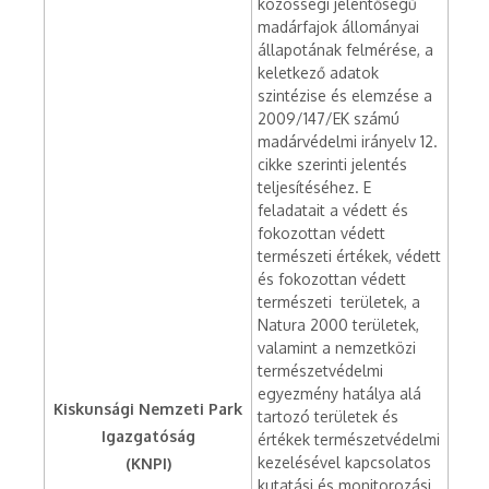
közösségi jelentőségű
madárfajok állományai
állapotának felmérése, a
keletkező adatok
szintézise és elemzése a
2009/147/EK számú
madárvédelmi irányelv 12.
cikke szerinti jelentés
teljesítéséhez. E
feladatait a védett és
fokozottan védett
természeti értékek, védett
és fokozottan védett
természeti területek, a
Natura 2000 területek,
valamint a nemzetközi
természetvédelmi
egyezmény hatálya alá
Kiskunsági Nemzeti Park
tartozó területek és
Igazgatóság
értékek természetvédelmi
kezelésével kapcsolatos
(KNPI)
kutatási és monitorozási