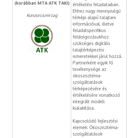
(korábban MTA ATK TAKI)
értékelési feladataiban.
Ehhez nagy mennyiségű
Konzorciumi tag
térképi alapú talajtani
információval, illetve
feladatspecifikus
feldolgozásukhoz
szükséges digitális
talajtérképezési
ismeretekkel járul hozzá.
Partnerként egyik fő
tevékenysége az
ökoszisztéma-
szolgáltatások
térképezésére és
értékelésére vonatkozó
integrált modell
kialakítása.
Kapcsolódó fejlesztési
elemek: Ökoszisztéma-
szolgáltatások