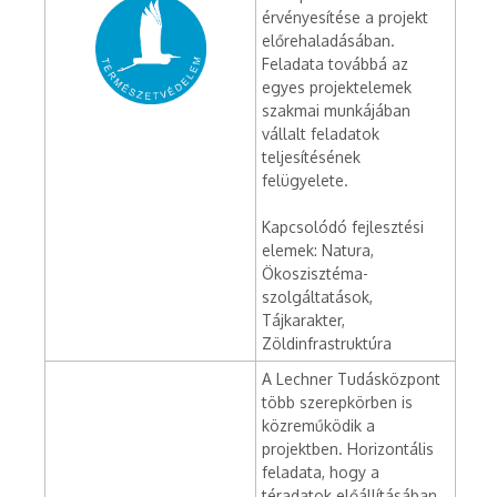
érvényesítése a projekt
előrehaladásában.
Feladata továbbá az
egyes projektelemek
szakmai munkájában
vállalt feladatok
teljesítésének
felügyelete.
Kapcsolódó fejlesztési
elemek: Natura,
Ökoszisztéma-
szolgáltatások,
Tájkarakter,
Zöldinfrastruktúra
A Lechner Tudásközpont
több szerepkörben is
közreműködik a
projektben. Horizontális
feladata, hogy a
téradatok előállításában