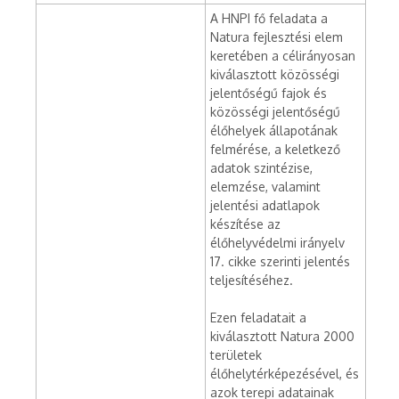
A HNPI fő feladata a
Natura fejlesztési elem
keretében a célirányosan
kiválasztott közösségi
jelentőségű fajok és
közösségi jelentőségű
élőhelyek állapotának
felmérése, a keletkező
adatok szintézise,
elemzése, valamint
jelentési adatlapok
készítése az
élőhelyvédelmi irányelv
17. cikke szerinti jelentés
teljesítéséhez.
Ezen feladatait a
kiválasztott Natura 2000
területek
élőhelytérképezésével, és
azok terepi adatainak