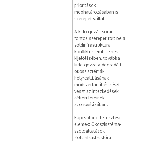
prioritások
meghatározásában is
szerepet vállal.
A kidolgozás során
fontos szerepet tölt be a
zöldinfrastruktúra
konfliktusterületeinek
kijelölésében, továbbá
kidolgozza a degradált
ökoszisztémák
helyreállításának
módszertanát és részt
veszt az intézkedések
célterületeinek
azonosításában.
Kapcsolódó fejlesztési
elemek: Ökoszisztéma-
szolgáltatások,
Zöldinfrastruktúra