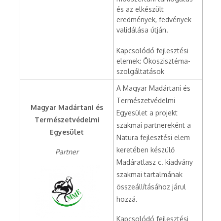
és az elkészült
eredmények, fedvények
validálása útján.
Kapcsolódó fejlesztési
elemek: Ökoszisztéma-
szolgáltatások
A Magyar Madártani és
Természetvédelmi
Magyar Madártani és
Egyesület a projekt
Természetvédelmi
szakmai partnereként a
Egyesület
Natura fejlesztési elem
keretében készülő
Partner
Madáratlasz c. kiadvány
szakmai tartalmának
összeállításához járul
hozzá.
Kapcsolódó fejlesztési