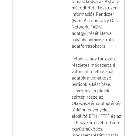
támaszkodva az AKI által
működtetett Tesztüzemi
Információs Rendszer
(Farm Accountancy Data
Network, FADN)
adatgyűjtését illetve
további adminisztratív
adatforrásokat is.
Feladataihoz tartozik a
részletes módszertani
valamint a felhasznált
adatokra vonatkozó
leírások elkészítése.
Tevékenységüknek
szintén része az
Ökoszisztéma-alaptérkép
térképi fedvényeket
előállító BFKH FTFF és az
LTK szakértőivel történő
együttműködés,
módszertani támogatás