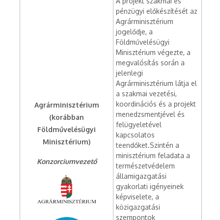
A projekt szakmai és
pénzügyi előkészítését az
Agrárminisztérium
jogelődje, a
Földművelésügyi
Minisztérium végezte, a
megvalósítás során a
jelenlegi
Agrárminisztérium látja el
a szakmai vezetési,
koordinációs és a projekt
Agrárminisztérium
menedzsmentjével és
(korábban
felügyeletével
Földművelésügyi
kapcsolatos
Minisztérium)
teendőket.Szintén a
minisztérium feladata a
Konzorciumvezető
természetvédelem
államigazgatási
gyakorlati igényeinek
képviselete, a
közigazgatási
szempontok