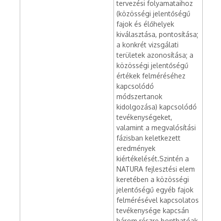
tervezési folyamataihoz
(közösségi jelentőségű
fajok és élőhelyek
kiválasztása, pontosítása;
a konkrét vizsgálati
területek azonosítása; a
közösségi jelentőségű
értékek felméréséhez
kapcsolódó
módszertanok
kidolgozása) kapcsolódó
tevékenységeket,
valamint a megvalósítási
fázisban keletkezett
eredmények
kiértékelését.Szintén a
NATURA fejlesztési elem
keretében a közösségi
jelentőségű egyéb fajok
felmérésével kapcsolatos
tevékenysége kapcsán
három részre bonthatóak