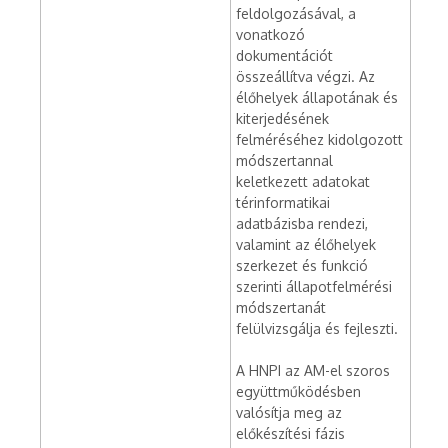
feldolgozásával, a
vonatkozó
dokumentációt
összeállítva végzi. Az
élőhelyek állapotának és
kiterjedésének
felméréséhez kidolgozott
módszertannal
keletkezett adatokat
térinformatikai
adatbázisba rendezi,
valamint az élőhelyek
szerkezet és funkció
szerinti állapotfelmérési
módszertanát
felülvizsgálja és fejleszti.
A HNPI az AM-el szoros
együttműködésben
valósítja meg az
előkészítési fázis