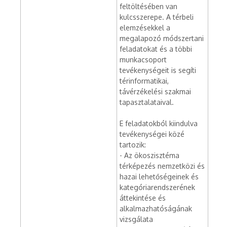
feltöltésében van
kulcsszerepe. A térbeli
elemzésekkel a
megalapozó módszertani
feladatokat és a többi
munkacsoport
tevékenységeit is segíti
térinformatikai,
távérzékelési szakmai
tapasztalataival.
E feladatokból kiindulva
tevékenységei közé
tartozik:
- Az ökoszisztéma
térképezés nemzetközi és
hazai lehetőségeinek és
kategóriarendszerének
áttekintése és
alkalmazhatóságának
vizsgálata