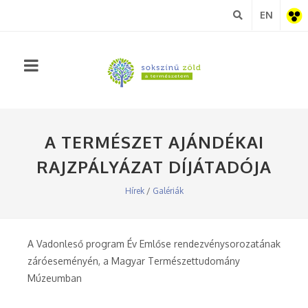
EN
Akadá
nézet
A TERMÉSZET AJÁNDÉKAI
RAJZPÁLYÁZAT DÍJÁTADÓJA
Hírek
/
Galériák
A Vadonleső program Év Emlőse rendezvénysorozatának
záróeseményén, a Magyar Természettudomány
Múzeumban