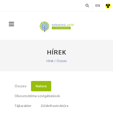
EN
Akadá
nézet
HÍREK
Hírek
/
Összes
Összes
Natura
Ökoszisztéma-szolgáltatások
Tájkarakter
Zöldinfrastruktúra