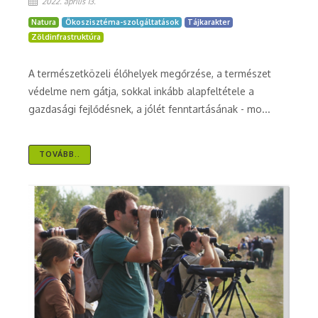
2022. április 13.
Natura
Ökoszisztéma-szolgáltatások
Tájkarakter
Zöldinfrastruktúra
A természetközeli élőhelyek megőrzése, a természet
védelme nem gátja, sokkal inkább alapfeltétele a
gazdasági fejlődésnek, a jólét fenntartásának - mo...
TOVÁBB..