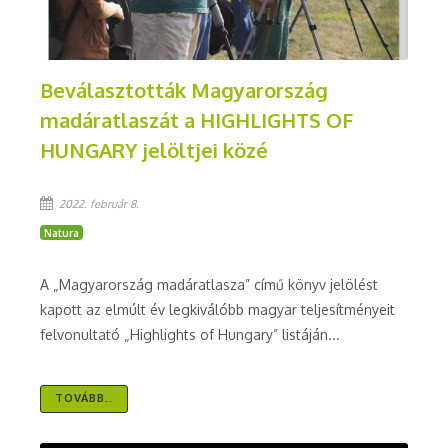
Beválasztották Magyarország
madáratlaszát a HIGHLIGHTS OF
HUNGARY jelöltjei közé
2022. február 8.
Natura
A „Magyarország madáratlasza” című könyv jelölést
kapott az elmúlt év legkiválóbb magyar teljesítményeit
felvonultató „Highlights of Hungary” listáján...
TOVÁBB..