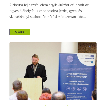
A Natura fejlesztési elem egyik kitűzött célja volt az
egyes élőhelytípus-csoportokra (erdei, gyepi és
vizesélőhely) szabott felmérési módszertan kido...
TOVÁBB..