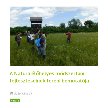
A Natura élőhelyes módszertani
fejlesztéseinek terepi bemutatója
2020. július 24.
Natura