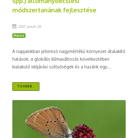
spp.) állománybecslési
módszertanának fejlesztése
2021. január 20.
Natura
A napjainkban jellemző nagymértékű környezet-átalakító
hatások, a globális klímaváltozás következtében
kialakuló időjárási szélsőségek és a hazánk egy...
TOVÁBB..