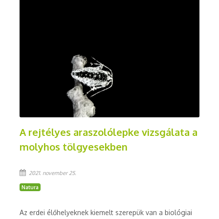
A rejtélyes araszolólepke vizsgálata a
molyhos tölgyesekben
2021. november 25.
Natura
Az erdei élőhelyeknek kiemelt szerepük van a biológiai