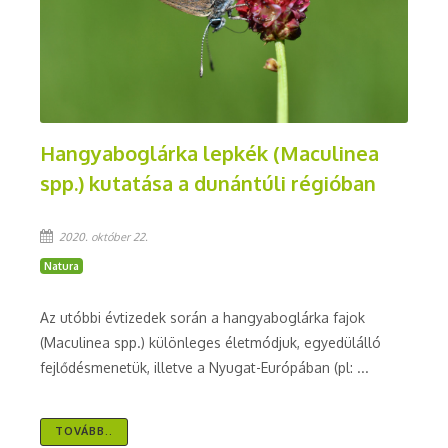
Hangyaboglárka lepkék (Maculinea
spp.) kutatása a dunántúli régióban
2020. október 22.
Natura
Az utóbbi évtizedek során a hangyaboglárka fajok
(Maculinea spp.) különleges életmódjuk, egyedülálló
fejlődésmenetük, illetve a Nyugat-Európában (pl: ...
TOVÁBB..