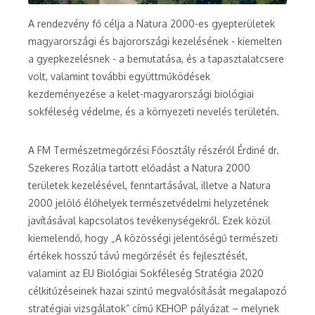
A rendezvény fő célja a Natura 2000-es gyepterületek
magyarországi és bajorországi kezelésének - kiemelten
a gyepkezelésnek - a bemutatása, és a tapasztalatcsere
volt, valamint további együttműködések
kezdeményezése a kelet-magyarországi biológiai
sokféleség védelme, és a környezeti nevelés területén.
A FM Természetmegőrzési Főosztály részéről Érdiné dr.
Szekeres Rozália tartott előadást a Natura 2000
területek kezelésével, fenntartásával, illetve a Natura
2000 jelölő élőhelyek természetvédelmi helyzetének
javításával kapcsolatos tevékenységekről. Ezek közül
kiemelendő, hogy „A közösségi jelentőségű természeti
értékek hosszú távú megőrzését és fejlesztését,
valamint az EU Biológiai Sokféleség Stratégia 2020
célkitűzéseinek hazai szintű megvalósítását megalapozó
stratégiai vizsgálatok” című KEHOP pályázat – melynek