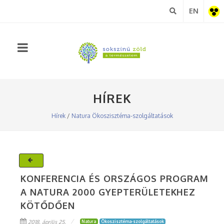
EN
Akadá
nézet
HÍREK
Hírek
/
Natura
Ökoszisztéma-szolgáltatások
KONFERENCIA ÉS ORSZÁGOS PROGRAM
A NATURA 2000 GYEPTERÜLETEKHEZ
KÖTŐDŐEN
2018. április 25.
Natura
Ökoszisztéma-szolgáltatások