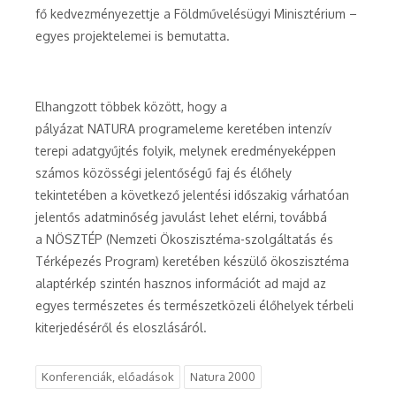
fő kedvezményezettje a Földművelésügyi Minisztérium –
egyes projektelemei is bemutatta.
Elhangzott többek között, hogy a
pályázat NATURA programeleme keretében intenzív
terepi adatgyűjtés folyik, melynek eredményeképpen
számos közösségi jelentőségű faj és élőhely
tekintetében a következő jelentési időszakig várhatóan
jelentős adatminőség javulást lehet elérni, továbbá
a NÖSZTÉP (Nemzeti Ökoszisztéma-szolgáltatás és
Térképezés Program) keretében készülő ökoszisztéma
alaptérkép szintén hasznos információt ad majd az
egyes természetes és természetközeli élőhelyek térbeli
kiterjedéséről és eloszlásáról.
Konferenciák, előadások
Natura 2000