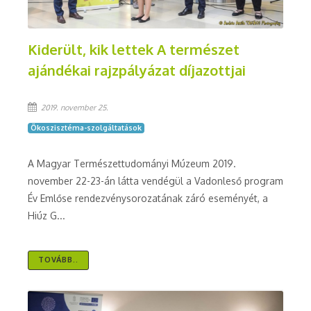
Kiderült, kik lettek A természet
ajándékai rajzpályázat díjazottjai
2019. november 25.
Ökoszisztéma-szolgáltatások
A Magyar Természettudományi Múzeum 2019.
november 22-23-án látta vendégül a Vadonleső program
Év Emlőse rendezvénysorozatának záró eseményét, a
Hiúz G...
TOVÁBB..