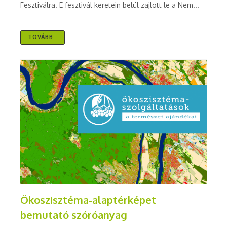
Fesztiválra. E fesztivál keretein belül zajlott le a Nem...
TOVÁBB..
Ökoszisztéma-alaptérképet
bemutató szóróanyag