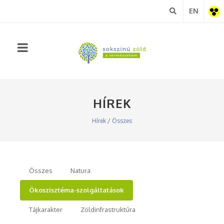
EN
Akadá
nézet
HÍREK
Hírek
/
Összes
Összes
Natura
Ökoszisztéma-szolgáltatások
Tájkarakter
Zöldinfrastruktúra