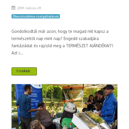
2019. március 29.
Ökoszisztéma-szolgáltatások
Gondolkodtál már azon, hogy te magad mit kapsz a
természettől nap mint nap? Engedd szabadjára
fantáziádat és rajzold meg a TERMÉSZET AJÁNDÉKAIT!
Azt i...
TOVÁBB..