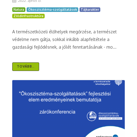
2022. április 13.
Natura
Ökoszisztéma-szolgáltatások
Tájkarakter
Zöldinfrastruktúra
A természetközeli élőhelyek megőrzése, a természet
védelme nem gátja, sokkal inkább alapfeltétele a
gazdasági fejlődésnek, a jólét fenntartásának - mo...
TOVÁBB..