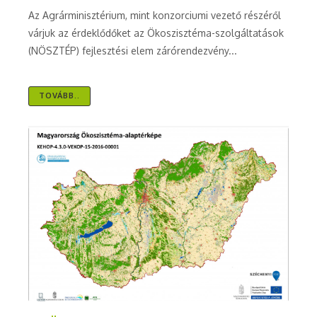
Az Agrárminisztérium, mint konzorciumi vezető részéről
várjuk az érdeklődőket az Ökoszisztéma-szolgáltatások
(NÖSZTÉP) fejlesztési elem zárórendezvény...
TOVÁBB..