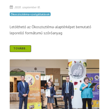
2020. szeptember 10.
Ökoszisztéma-szolgáltatások
Letölthető az Ökoszisztéma-alaptérképet bemutató
leporelló formátumú szóróanyag
TOVÁBB..