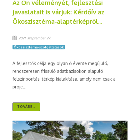
Az Ön véleményét, fejlesztési
javaslatait is várjuk: Kérdőív az
Ökoszisztéma-alaptérképről...
2021. szeptember 27.
Ökoszisztéma-szolgáltatások
A fejlesztők célja egy olyan 6 évente megújuló,
rendszeresen frissülő adatbázisokon alapuló
felszínborítási térkép kialakítása, amely nem csak a
proje...
TOVÁBB..