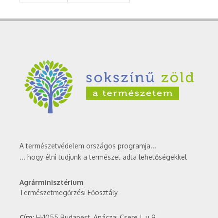
A természetvédelem országos programja...
... hogy élni tudjunk a természet adta lehetőségekkel
Agrárminisztérium
Természetmegőrzési Főosztály
Cím:
H-1055 Budapest, Apáczai Csere J. u 9.