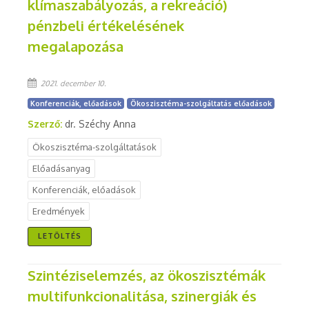
klímaszabályozás, a rekreáció)
pénzbeli értékelésének
megalapozása
2021. december 10.
Konferenciák, előadások
Ökoszisztéma-szolgáltatás előadások
Szerző:
dr. Széchy Anna
Ökoszisztéma-szolgáltatások
Előadásanyag
Konferenciák, előadások
Eredmények
LETÖLTÉS
Szintéziselemzés, az ökoszisztémák
multifunkcionalitása, szinergiák és