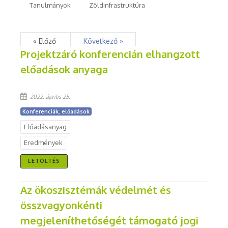
Tanulmányok
Zöldinfrastruktúra
« Előző
Következő »
Projektzáró konferencián elhangzott
előadások anyaga
2022. április 25.
Konferenciák, előadások
Előadásanyag
Eredmények
LETÖLTÉS
Az ökoszisztémák védelmét és
összvagyonkénti
megjeleníthetőségét támogató jogi