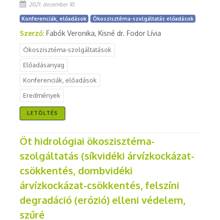
2021. december 10.
Konferenciák, előadások
Ökoszisztéma-szolgáltatás előadások
Szerző:
Fabók Veronika, Kisné dr. Fodor Lívia
Ökoszisztéma-szolgáltatások
Előadásanyag
Konferenciák, előadások
Eredmények
LETÖLTÉS
Öt hidrológiai ökoszisztéma-
szolgáltatás (síkvidéki árvízkockázat-
csökkentés, dombvidéki
árvízkockázat-csökkentés, felszíni
degradáció (erózió) elleni védelem,
szűré