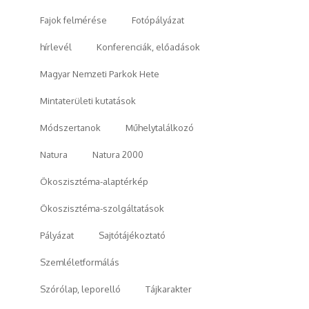
Fajok felmérése
Fotópályázat
hírlevél
Konferenciák, előadások
Magyar Nemzeti Parkok Hete
Mintaterületi kutatások
Módszertanok
Műhelytalálkozó
Natura
Natura 2000
Ökoszisztéma-alaptérkép
Ökoszisztéma-szolgáltatások
Pályázat
Sajtótájékoztató
Szemléletformálás
Szórólap, leporelló
Tájkarakter