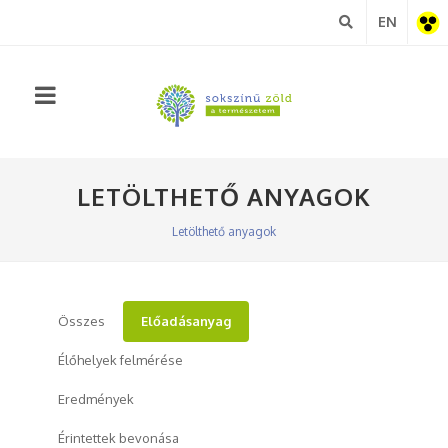
EN
Akadá
nézet
LETÖLTHETŐ ANYAGOK
Letölthető anyagok
Összes
Előadásanyag
Élőhelyek felmérése
Eredmények
Érintettek bevonása