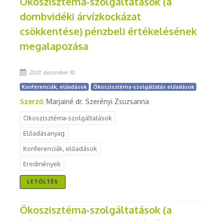
Ökoszisztéma-szolgáltatások (a
dombvidéki árvízkockázat
csökkentése) pénzbeli értékelésének
megalapozása
2021. december 10.
Konferenciák, előadások
Ökoszisztéma-szolgáltatás előadások
Szerző:
Marjainé dr. Szerényi Zsuzsanna
Ökoszisztéma-szolgáltatások
Előadásanyag
Konferenciák, előadások
Eredmények
LETÖLTÉS
Ökoszisztéma-szolgáltatások (a