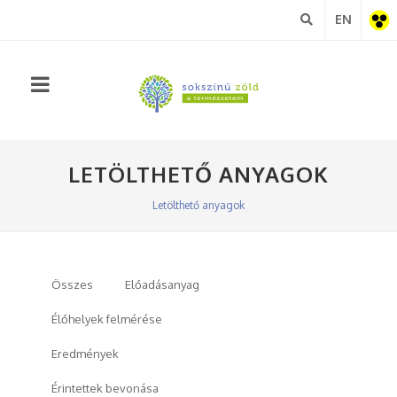
EN
Akadá
nézet
LETÖLTHETŐ ANYAGOK
Letölthető anyagok
Összes
Előadásanyag
Élőhelyek felmérése
Eredmények
Érintettek bevonása