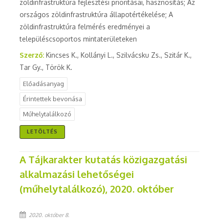
zöldinfrastruktúra fejlesztési prioritásai, hasznosítás; Az
országos zöldinfrastruktúra állapotértékelése; A
zöldinfrastruktúra felmérés eredményei a
településcsoportos mintaterületeken
Szerző:
Kincses K., Kollányi L., Szilvácsku Zs., Szitár K.,
Tar Gy., Török K.
Előadásanyag
Érintettek bevonása
Műhelytalálkozó
LETÖLTÉS
A Tájkarakter kutatás közigazgatási
alkalmazási lehetőségei
(műhelytalálkozó), 2020. október
2020. október 8.