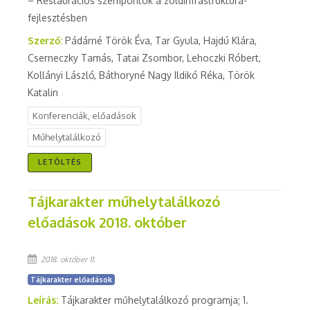
– Restaurációs szempontok a zöldinfrastruktúra-
fejlesztésben
Szerző:
Pádárné Török Éva, Tar Gyula, Hajdú Klára,
Cserneczky Tamás, Tatai Zsombor, Lehoczki Róbert,
Kollányi László, Báthoryné Nagy Ildikó Réka, Török
Katalin
Konferenciák, előadások
Műhelytalálkozó
LETÖLTÉS
Tájkarakter műhelytalálkozó
előadások 2018. október
2018. október 11.
Tájkarakter előadások
Leírás:
Tájkarakter műhelytalálkozó programja; 1.