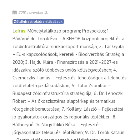
2018. november 15.
Zöldinfrastruktúra előadások
Leírás:
Műhelytalálkozó program; Prospektus; 1.
Pádárné dr. Török Éva – A KEHOP központi projekt és a
zöldinfrastruktúra munkacsoport munkája; 2. Tar Gyula
– EU-s kapcsolódások, keretek - Biodiverzitás Stratégia
2020; 3. Hajdu Klára - Finanszírozás a 2021–2027-es
időszakra szóló többéves uniós költségvetésben; 4.
Cserneczky Tamás – Fejlesztési lehetőségek a települési
zöldfelület-gazdálkodásban; 5. Tatai Zsombor –
Budapest zöldinfrastruktúra stratégiája; 6. Dr. Lehoczki
Róbert – Az ökoszisztéma alaptérkép és tematikus
rétegeinek bemutatása; 7. Kollányi László – Fejlesztési
jó gyakorlatok országos és regionális léptékben; 8.
Báthoryné Dr. Nagy Ildikó Réka – Fejlesztési
jógyakorlatok települési léptékben; 9. Dr. Török Katalin