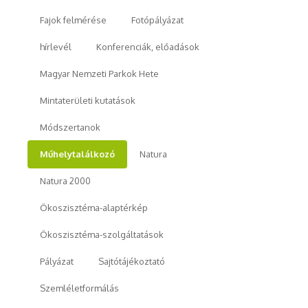
Fajok felmérése
Fotópályázat
hírlevél
Konferenciák, előadások
Magyar Nemzeti Parkok Hete
Mintaterületi kutatások
Módszertanok
Műhelytalálkozó
Natura
Natura 2000
Ökoszisztéma-alaptérkép
Ökoszisztéma-szolgáltatások
Pályázat
Sajtótájékoztató
Szemléletformálás