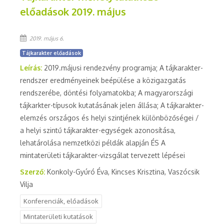
előadások 2019. május
2019. május 6.
Tájkarakter előadások
Leírás:
2019.májusi rendezvény programja; A tájkarakter-
rendszer eredményeinek beépülése a közigazgatás
rendszerébe, döntési folyamatokba; A magyarországi
tájkarkter-típusok kutatásának jelen állása; A tájkarakter-
elemzés országos és helyi szintjének különbözőségei /
a helyi szintű tájkarakter-egységek azonosítása,
lehatárolása nemzetközi példák alapján ÉS A
mintaterületi tájkarakter-vizsgálat tervezett lépései
Szerző:
Konkoly-Gyúró Éva, Kincses Krisztina, Vaszócsik
Vilja
Konferenciák, előadások
Mintaterületi kutatások