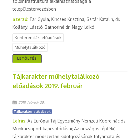
zöldinfrastruktúra alkalmazhatósága a
településtervezésben
Szerző:
Tar Gyula, Kincses Krisztina, Szitár Katalin, dr.
Kollányi László, Báthoriné dr. Nagy Ildikó
Konferenciák, előadások
Műhelytalálkozó
LETÖLTÉS
Tájkarakter műhelytalálkozó
előadások 2019. február
2019. február 20.
Tájkarakter előadások
Leírás:
Az Európai Táj Egyezmény Nemzeti Koordinációs
Munkacsoport kapcsolódásai; Az országos léptékű
tájkarakter módszertan kidolgozásának folyamata és