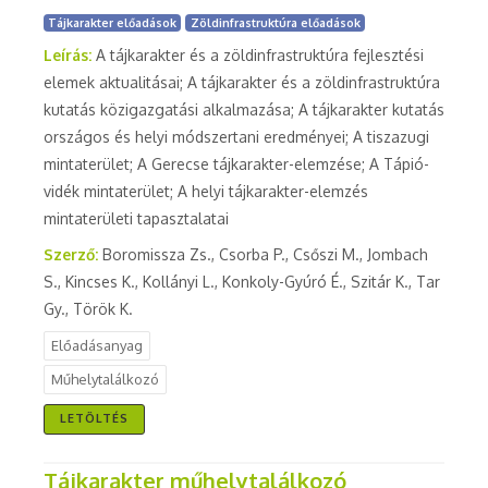
Tájkarakter előadások
Zöldinfrastruktúra előadások
Leírás:
A tájkarakter és a zöldinfrastruktúra fejlesztési
elemek aktualitásai; A tájkarakter és a zöldinfrastruktúra
kutatás közigazgatási alkalmazása; A tájkarakter kutatás
országos és helyi módszertani eredményei; A tiszazugi
mintaterület; A Gerecse tájkarakter-elemzése; A Tápió-
vidék mintaterület; A helyi tájkarakter-elemzés
mintaterületi tapasztalatai
Szerző:
Boromissza Zs., Csorba P., Csőszi M., Jombach
S., Kincses K., Kollányi L., Konkoly-Gyúró É., Szitár K., Tar
Gy., Török K.
Előadásanyag
Műhelytalálkozó
LETÖLTÉS
Tájkarakter műhelytalálkozó