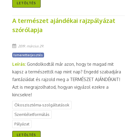
LETÖLTÉS
A természet ajándékai rajzpályázat
szórólapja
2019. március 29.
Ismeretterjesztés
Leírás:
Gondolkodtál már azon, hogy te magad mit
kapsz a természettől nap mint nap? Engedd szabadjára
fantáziádat és rajzold meg a TERMÉSZET AJÁNDÉKAIT!
Azt is megrajzolhatod, hogyan vigyázol ezekre a
kincsekre!
Ökoszisztéma-szolgáltatások
Szemléletformálás
Pályázat
LETÖLTÉS