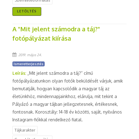
Szemléletformálás
LETÖLTÉS
A "Mit jelent számodra a táj?"
fotópályázat kiírása
2019. május 24.
Ismeretterjesztés
Leírás:
„Mit jelent számodra a táj?” című
fotópályázatunkon olyan fotók beküldését várjuk, amik
bemutatják, hogyan kapcsolódik a magyar táj az
életünkhöz, mindennapjainkhoz, elárulja, mit tekint a
Pályázó a magyar tájban jellegzetesnek, értékesnek,
fontosnak. Korosztály: 14-18 év közötti, saját, nyilvános
Instagram-fiókkal rendelkező fiatal.
Tájkarakter