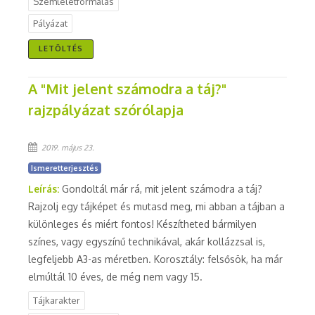
Szemléletformálás
Pályázat
LETÖLTÉS
A "Mit jelent számodra a táj?"
rajzpályázat szórólapja
2019. május 23.
Ismeretterjesztés
Leírás:
Gondoltál már rá, mit jelent számodra a táj?
Rajzolj egy tájképet és mutasd meg, mi abban a tájban a
különleges és miért fontos! Készítheted bármilyen
színes, vagy egyszínű technikával, akár kollázzsal is,
legfeljebb A3-as méretben. Korosztály: felsősök, ha már
elmúltál 10 éves, de még nem vagy 15.
Tájkarakter