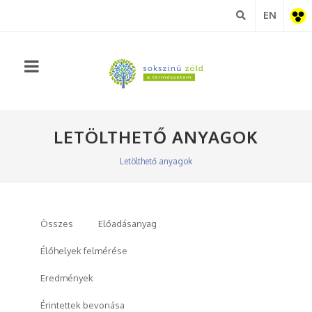
EN
Akadá
nézet
LETÖLTHETŐ ANYAGOK
Letölthető anyagok
Összes
Előadásanyag
Élőhelyek felmérése
Eredmények
Érintettek bevonása