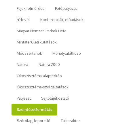
Fajok felmérése
Fotópályázat
hírlevél
Konferenciák, előadások
Magyar Nemzeti Parkok Hete
Mintaterületi kutatások
Módszertanok
Műhelytalálkozó
Natura
Natura 2000
Ökoszisztéma-alaptérkép
Ökoszisztéma-szolgáltatások
Pályázat
Sajtótájékoztató
Szemléletformálás
Szórólap, leporelló
Tájkarakter