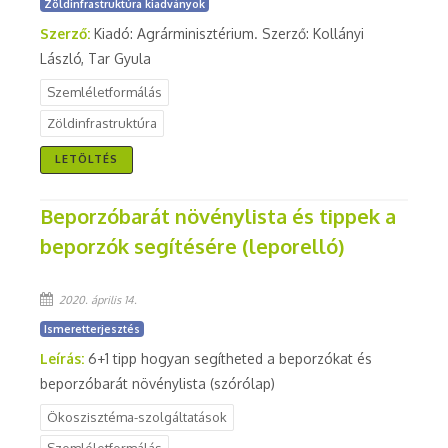
Zöldinfrastruktúra kiadványok
Szerző:
Kiadó: Agrárminisztérium. Szerző: Kollányi
László, Tar Gyula
Szemléletformálás
Zöldinfrastruktúra
LETÖLTÉS
Beporzóbarát növénylista és tippek a
beporzók segítésére (leporelló)
2020. április 14.
Ismeretterjesztés
Leírás:
6+1 tipp hogyan segítheted a beporzókat és
beporzóbarát növénylista (szórólap)
Ökoszisztéma-szolgáltatások