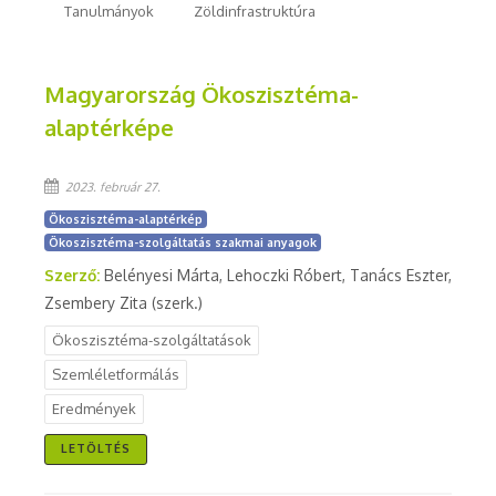
Tanulmányok
Zöldinfrastruktúra
Magyarország Ökoszisztéma-
alaptérképe
2023. február 27.
Ökoszisztéma-alaptérkép
Ökoszisztéma-szolgáltatás szakmai anyagok
Szerző:
Belényesi Márta, Lehoczki Róbert, Tanács Eszter,
Zsembery Zita (szerk.)
Ökoszisztéma-szolgáltatások
Szemléletformálás
Eredmények
LETÖLTÉS