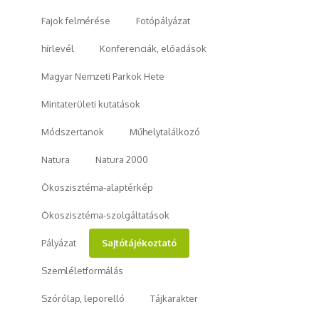
Fajok felmérése
Fotópályázat
hírlevél
Konferenciák, előadások
Magyar Nemzeti Parkok Hete
Mintaterületi kutatások
Módszertanok
Műhelytalálkozó
Natura
Natura 2000
Ökoszisztéma-alaptérkép
Ökoszisztéma-szolgáltatások
Pályázat
Sajtótájékoztató
Szemléletformálás
Szórólap, leporelló
Tájkarakter