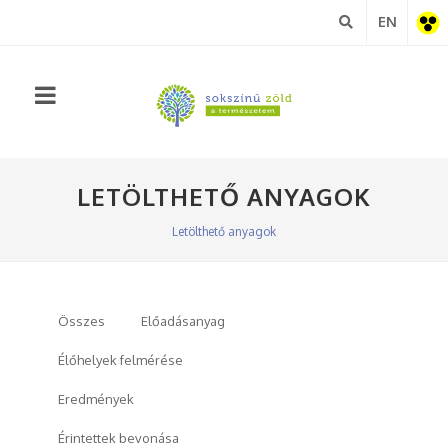
EN
Akadá
nézet
LETÖLTHETŐ ANYAGOK
Letölthető anyagok
Összes
Előadásanyag
Élőhelyek felmérése
Eredmények
Érintettek bevonása