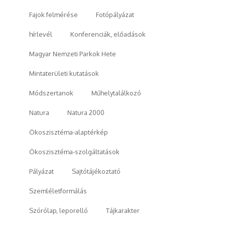
Fajok felmérése
Fotópályázat
hírlevél
Konferenciák, előadások
Magyar Nemzeti Parkok Hete
Mintaterületi kutatások
Módszertanok
Műhelytalálkozó
Natura
Natura 2000
Ökoszisztéma-alaptérkép
Ökoszisztéma-szolgáltatások
Pályázat
Sajtótájékoztató
Szemléletformálás
Szórólap, leporelló
Tájkarakter