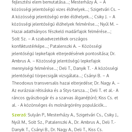
fejlesztési elem bemutatása...; Mesterházy A. – A
közösségi jelentőségű vizes élőhelyek...; Szigetvári Cs. –
A közösségi jelentőségű erdei élőhelyek...; Csiky J. – A
közösségi jelentőségű élőhelyek felmérése...; Nyúl M. –
Hazai adathiányos fészkelő madárfajok felmérése...;
Solt Sz. – A szabadvezetékek országos
konfliktustérképe...; Patalenszki A. – Közösségi
jelentőségű lepkefajok elterjedésének pontosítása; Dr.
Ambrus A. – Közösségi jelentőségű lepkefajok
mennyiségi felmérése...; Deli T., Danyik T. - A közösségi
jelentőségű törpecsigák vizsgálata...; Csányi B. – A
Theodoxus transversalis hazai elterjedése; Dr. Nagy A. –
Az eurázsiai rétisáska és a Stys-tarsza...; Deli T. et al.- A
ráncos gyászbogár és a szarvas álganéjtúró; Kiss Cs. et
al. - A közönséges és molnárgörény populációk...
Szerző:
Sulyán P., Mesterházy A., Szigetvári Cs., Csiky J.,
Nyúl M., Solt Sz., Patalenszki A., Dr. Ambrus A., Deli T.-
Danyik T., Csányi B., Dr. Nagy A., Deli T., Kiss Cs.