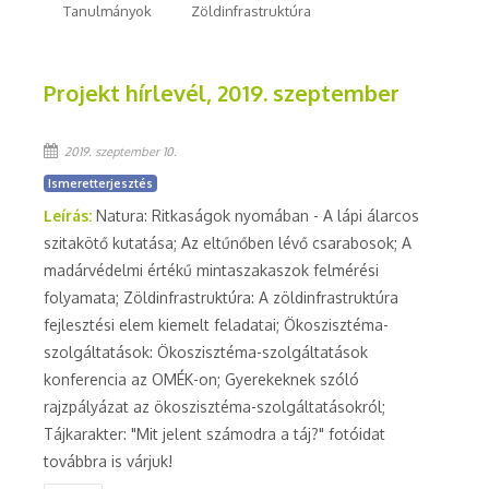
Tanulmányok
Zöldinfrastruktúra
Projekt hírlevél, 2019. szeptember
2019. szeptember 10.
Ismeretterjesztés
Leírás:
Natura: Ritkaságok nyomában - A lápi álarcos
szitakötő kutatása; Az eltűnőben lévő csarabosok; A
madárvédelmi értékű mintaszakaszok felmérési
folyamata; Zöldinfrastruktúra: A zöldinfrastruktúra
fejlesztési elem kiemelt feladatai; Ökoszisztéma-
szolgáltatások: Ökoszisztéma-szolgáltatások
konferencia az OMÉK-on; Gyerekeknek szóló
rajzpályázat az ökoszisztéma-szolgáltatásokról;
Tájkarakter: "Mit jelent számodra a táj?" fotóidat
továbbra is várjuk!