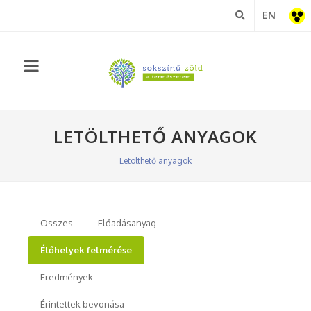
EN
Akadá
nézet
LETÖLTHETŐ ANYAGOK
Letölthető anyagok
Összes
Előadásanyag
Élőhelyek felmérése
Eredmények
Érintettek bevonása