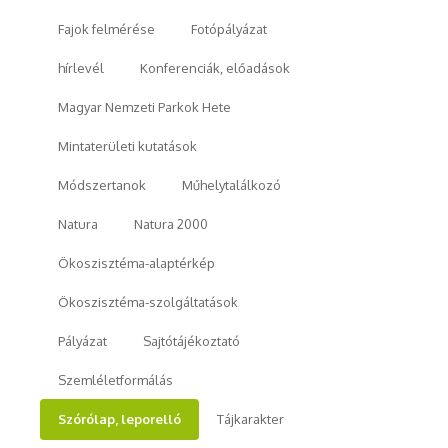
Fajok felmérése
Fotópályázat
hírlevél
Konferenciák, előadások
Magyar Nemzeti Parkok Hete
Mintaterületi kutatások
Módszertanok
Műhelytalálkozó
Natura
Natura 2000
Ökoszisztéma-alaptérkép
Ökoszisztéma-szolgáltatások
Pályázat
Sajtótájékoztató
Szemléletformálás
Szórólap, leporelló
Tájkarakter