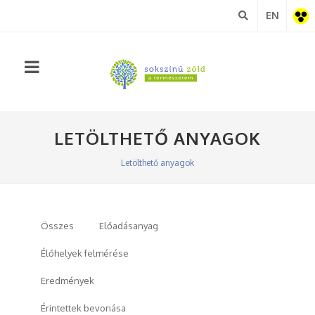
EN
Akadá
nézet
LETÖLTHETŐ ANYAGOK
Letölthető anyagok
Összes
Előadásanyag
Élőhelyek felmérése
Eredmények
Érintettek bevonása