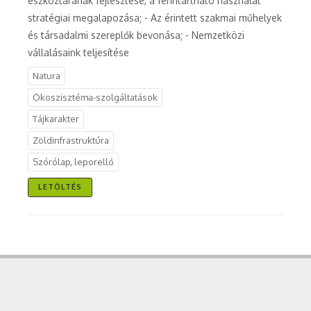
eszköztárának fejlesztése, a fenntartható használat
stratégiai megalapozása; - Az érintett szakmai műhelyek
és társadalmi szereplők bevonása; - Nemzetközi
vállalásaink teljesítése
Natura
Ökoszisztéma-szolgáltatások
Tájkarakter
Zöldinfrastruktúra
Szórólap, leporelló
LETÖLTÉS