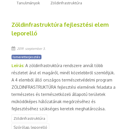
Tanulmányok
Zöldinfrastruktúra
Zöldinfrastruktúra fejlesztési elem
leporelló
2019. szeptember 3.
Ismeretterjesztés
Leírás:
A zöldinfrastruktúra rendszere annál több
részletet árul el magáról, minél közelebbről szemléljük.
A 4 elemből álló országos természetvédelmi program
ZÖLDINFRASTRUKTÚRA fejlesztési elemének feladata a
természetes és természetközeli állapotú területek
működőképes hálózatának megőrzéséhez és
fejlesztéséhez szükséges keretek meghatározása.
Zöldinfrastruktúra
Szórólap, leporelló