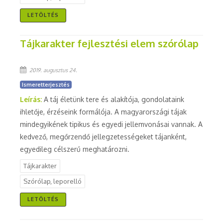
LETÖLTÉS
Tájkarakter fejlesztési elem szórólap
2019. augusztus 24.
Ismeretterjesztés
Leírás:
A táj életünk tere és alakítója, gondolataink
ihletője, érzéseink formálója. A magyarországi tájak
mindegyikének tipikus és egyedi jellemvonásai vannak. A
kedvező, megőrzendő jellegzetességeket tájanként,
egyedileg célszerű meghatározni.
Tájkarakter
Szórólap, leporelló
LETÖLTÉS