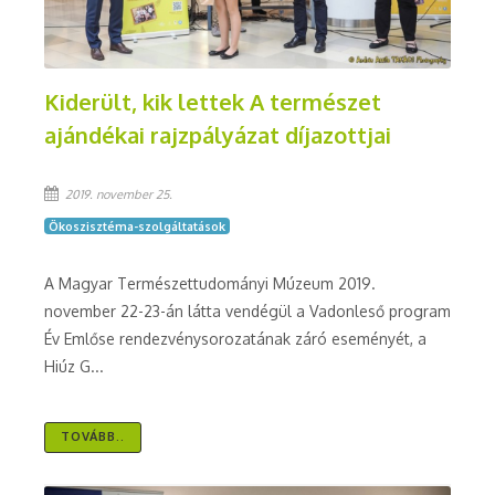
Kiderült, kik lettek A természet
ajándékai rajzpályázat díjazottjai
2019. november 25.
Ökoszisztéma-szolgáltatások
A Magyar Természettudományi Múzeum 2019.
november 22-23-án látta vendégül a Vadonleső program
Év Emlőse rendezvénysorozatának záró eseményét, a
Hiúz G...
TOVÁBB..