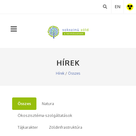
EN
Akadá
nézet
HÍREK
Hírek
/
Összes
Összes
Natura
Ökoszisztéma-szolgáltatások
Tájkarakter
Zöldinfrastruktúra