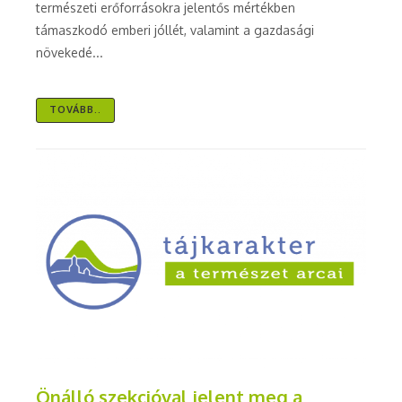
természeti erőforrásokra jelentős mértékben
támaszkodó emberi jóllét, valamint a gazdasági
növekedé...
TOVÁBB..
Önálló szekcióval jelent meg a