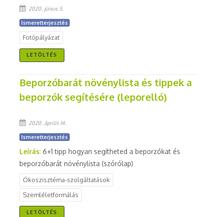
2020. június 5.
Ismeretterjesztés
Fotópályázat
LETÖLTÉS
Beporzóbarát növénylista és tippek a
beporzók segítésére (leporelló)
2020. április 14.
Ismeretterjesztés
Leírás:
6+1 tipp hogyan segítheted a beporzókat és
beporzóbarát növénylista (szórólap)
Ökoszisztéma-szolgáltatások
Szemléletformálás
LETÖLTÉS