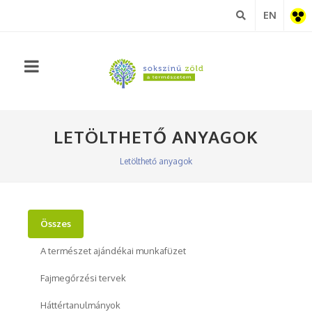
EN
Akadá
nézet
LETÖLTHETŐ ANYAGOK
Letölthető anyagok
Összes
A természet ajándékai munkafüzet
Fajmegőrzési tervek
Háttértanulmányok