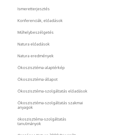
Ismeretterjesztés
Konferenciák, előadások
Műhelybeszélgetés
Natura előadások
Natura eredmények
Ökoszisztéma-alaptérkép
Ökoszisztéma-állapot
Ökoszisztéma-szolgáltatás előadások
Ökoszisztéma-szolgáltatás szakmai
anyagok
ökoszisztéma-szolgáltatás
tanulmányok