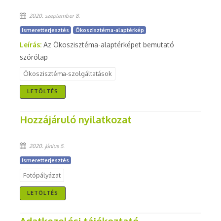
2020. szeptember 8.
Ismeretterjesztés
Ökoszisztéma-alaptérkép
Leírás:
Az Ökoszisztéma-alaptérképet bemutató
szórólap
Ökoszisztéma-szolgáltatások
LETÖLTÉS
Hozzájáruló nyilatkozat
2020. június 5.
Ismeretterjesztés
Fotópályázat
LETÖLTÉS