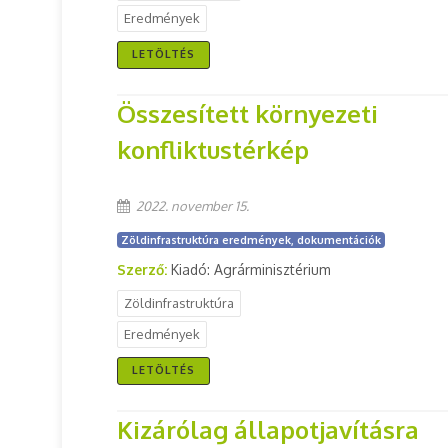
Eredmények
LETÖLTÉS
Összesített környezeti
konfliktustérkép
2022. november 15.
Zöldinfrastruktúra eredmények, dokumentációk
Szerző:
Kiadó: Agrárminisztérium
Zöldinfrastruktúra
Eredmények
LETÖLTÉS
Kizárólag állapotjavításra