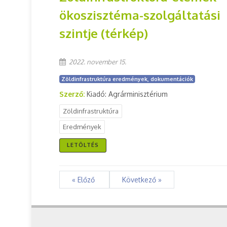
ökoszisztéma-szolgáltatási
szintje (térkép)
2022. november 15.
Zöldinfrastruktúra eredmények, dokumentációk
Szerző:
Kiadó: Agrárminisztérium
Zöldinfrastruktúra
Eredmények
LETÖLTÉS
« Előző
Következő »