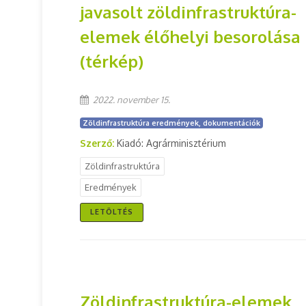
javasolt zöldinfrastruktúra-
elemek élőhelyi besorolása
(térkép)
2022. november 15.
Zöldinfrastruktúra eredmények, dokumentációk
Szerző:
Kiadó: Agrárminisztérium
Zöldinfrastruktúra
Eredmények
LETÖLTÉS
Zöldinfrastruktúra-elemek