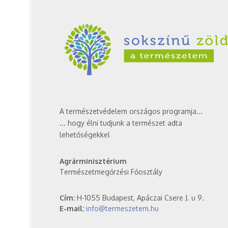
A természetvédelem országos programja...
... hogy élni tudjunk a természet adta
lehetőségekkel
Agrárminisztérium
Természetmegőrzési Főosztály
Cím:
H-1055 Budapest, Apáczai Csere J. u 9.
E-mail:
info@termeszetem.hu