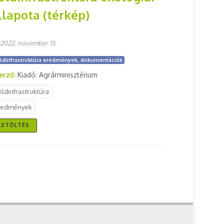
llapota (térkép)
2022. november 15.
ldinfrastruktúra eredmények, dokumentációk
erző:
Kiadó: Agrárminisztérium
öldinfrastruktúra
redmények
LETÖLTÉS