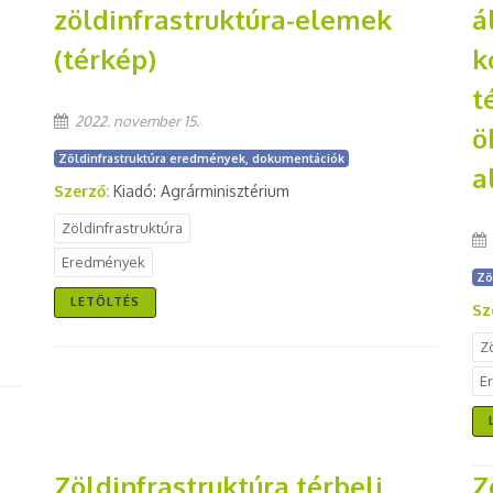
zöldinfrastruktúra-elemek
á
(térkép)
k
t
2022. november 15.
ö
Zöldinfrastruktúra eredmények, dokumentációk
a
Szerző:
Kiadó: Agrárminisztérium
Zöldinfrastruktúra
Eredmények
Zö
LETÖLTÉS
Sz
Z
E
Zöldinfrastruktúra térbeli
Z