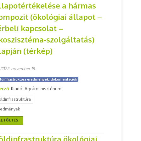
llapotértékelése a hármas
ompozit (ökológiai állapot –
érbeli kapcsolat –
koszisztéma-szolgáltatás)
lapján (térkép)
2022. november 15.
ldinfrastruktúra eredmények, dokumentációk
erző:
Kiadó: Agrárminisztérium
öldinfrastruktúra
redmények
LETÖLTÉS
öldinfrastruktúra ökológiai