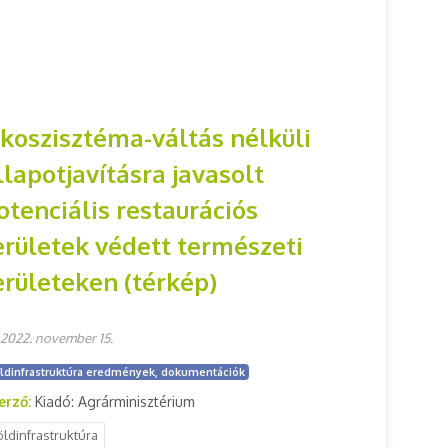
koszisztéma-váltás nélküli
llapotjavításra javasolt
otenciális restaurációs
erületek védett természeti
erületeken (térkép)
2022. november 15.
ldinfrastruktúra eredmények, dokumentációk
erző:
Kiadó: Agrárminisztérium
öldinfrastruktúra