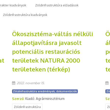
arakter kiadványok
Zöldinfrastruktúra előadások
Zöldinfrastruktúra kiadványok
Ökoszisztéma-váltás nélküli
Ö
állapotjavításra javasolt
á
potenciális restaurációs
p
at
területek NATURA 2000
t
területeken (térkép)
t
2022. november 15.
Zöldinfrastruktúra eredmények, dokumentációk
Zö
Szerző:
Kiadó: Agrárminisztérium
Sz
Zöldinfrastruktúra
Z