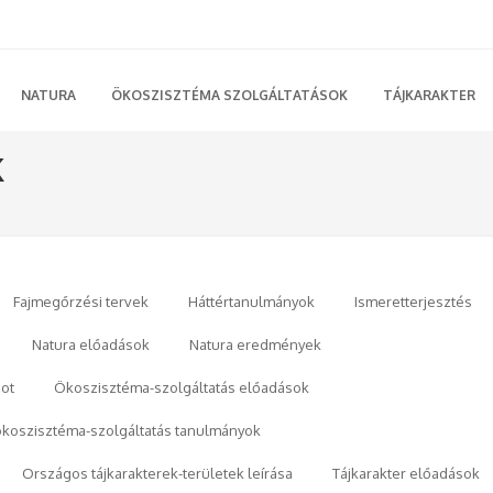
NATURA
ÖKOSZISZTÉMA SZOLGÁLTATÁSOK
TÁJKARAKTER
K
Fajmegőrzési tervek
Háttértanulmányok
Ismeretterjesztés
Natura előadások
Natura eredmények
ot
Ökoszisztéma-szolgáltatás előadások
ökoszisztéma-szolgáltatás tanulmányok
Országos tájkarakterek-területek leírása
Tájkarakter előadások