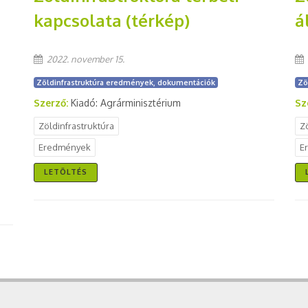
kapcsolata (térkép)
á
2022. november 15.
Zöldinfrastruktúra eredmények, dokumentációk
Zö
Szerző:
Kiadó: Agrárminisztérium
Sz
Zöldinfrastruktúra
Z
Eredmények
E
LETÖLTÉS