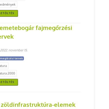
redmények
LETÖLTÉS
emetebogár fajmegőrzési
ervek
2022. november 15.
jmegőrzési tervek
atura
atura 2000
LETÖLTÉS
 zöldinfrastruktúra-elemek