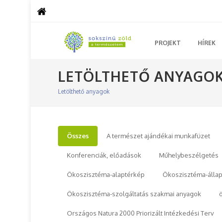
PROJEKT
HÍREK
LETÖLTHETŐ ANYAGO
Letölthető anyagok
Összes
A természet ajándékai munkafüzet
Konferenciák, előadások
Műhelybeszélgetés
Ökoszisztéma-alaptérkép
Ökoszisztéma-állap
Ökoszisztéma-szolgáltatás szakmai anyagok
Országos Natura 2000 Priorizált Intézkedési Terv