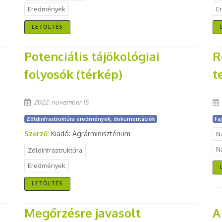
Eredmények
E
LETÖLTÉS
Potenciális tájökológiai
R
folyosók (térkép)
t
2022. november 15.
Zöldinfrastruktúra eredmények, dokumentációk
Fa
Szerző:
Kiadó: Agrárminisztérium
N
N
Zöldinfrastruktúra
Eredmények
LETÖLTÉS
Megőrzésre javasolt
A