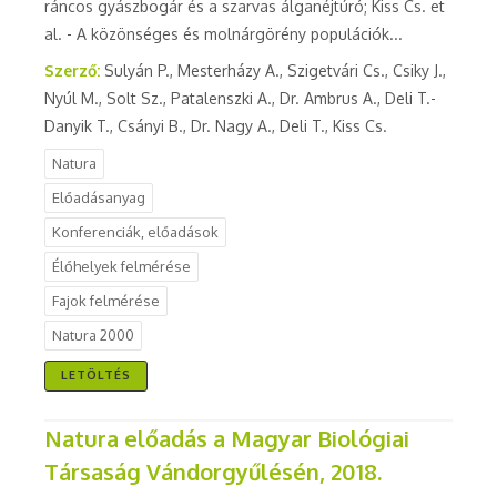
ráncos gyászbogár és a szarvas álganéjtúró; Kiss Cs. et
al. - A közönséges és molnárgörény populációk...
Szerző:
Sulyán P., Mesterházy A., Szigetvári Cs., Csiky J.,
Nyúl M., Solt Sz., Patalenszki A., Dr. Ambrus A., Deli T.-
Danyik T., Csányi B., Dr. Nagy A., Deli T., Kiss Cs.
Natura
Előadásanyag
Konferenciák, előadások
Élőhelyek felmérése
Fajok felmérése
Natura 2000
LETÖLTÉS
Natura előadás a Magyar Biológiai
Társaság Vándorgyűlésén, 2018.