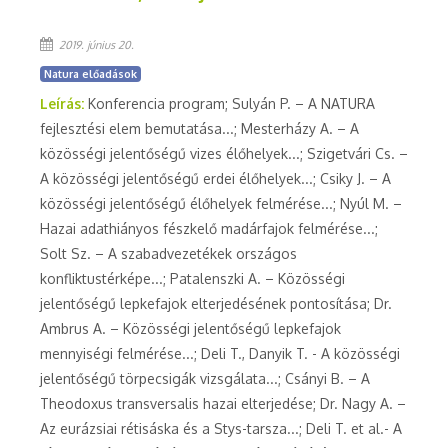
2019. június 20.
Natura előadások
Leírás:
Konferencia program; Sulyán P. – A NATURA
fejlesztési elem bemutatása...; Mesterházy A. – A
közösségi jelentőségű vizes élőhelyek...; Szigetvári Cs. –
A közösségi jelentőségű erdei élőhelyek...; Csiky J. – A
közösségi jelentőségű élőhelyek felmérése...; Nyúl M. –
Hazai adathiányos fészkelő madárfajok felmérése...;
Solt Sz. – A szabadvezetékek országos
konfliktustérképe...; Patalenszki A. – Közösségi
jelentőségű lepkefajok elterjedésének pontosítása; Dr.
Ambrus A. – Közösségi jelentőségű lepkefajok
mennyiségi felmérése...; Deli T., Danyik T. - A közösségi
jelentőségű törpecsigák vizsgálata...; Csányi B. – A
Theodoxus transversalis hazai elterjedése; Dr. Nagy A. –
Az eurázsiai rétisáska és a Stys-tarsza...; Deli T. et al.- A