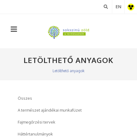
EN
Akadá
nézet
LETÖLTHETŐ ANYAGOK
Letölthető anyagok
Összes
A természet ajándékai munkafüzet
Fajmegőrzési tervek
Háttértanulmányok