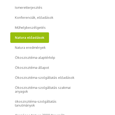
Ismeretterjesztés
Konferenciák, előadások
Műhelybeszélgetés
Natura előadások
Natura eredmények
Ökoszisztéma-alaptérkép
Ökoszisztéma-állapot
Ökoszisztéma-szolgáltatás előadások
Ökoszisztéma-szolgáltatás szakmai
anyagok
ökoszisztéma-szolgáltatás
tanulmányok