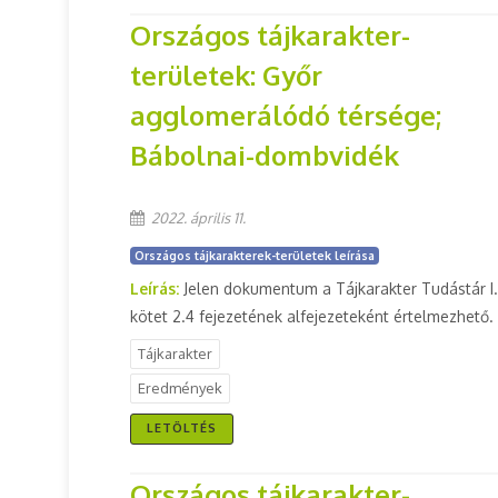
Országos tájkarakter-
területek: Győr
agglomerálódó térsége;
Bábolnai-dombvidék
2022. április 11.
Országos tájkarakterek-területek leírása
Leírás:
Jelen dokumentum a Tájkarakter Tudástár I.
kötet 2.4 fejezetének alfejezeteként értelmezhető.
Tájkarakter
Eredmények
LETÖLTÉS
Országos tájkarakter-