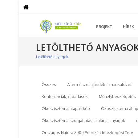
PROJEKT
HÍREK
LETÖLTHETŐ ANYAGO
Letölthető anyagok
Összes
A természet ajándékai munkafüzet
Konferenciák, előadások
Műhelybeszélgetés
Ökoszisztéma-alaptérkép
Ökoszisztéma-állap
Ökoszisztéma-szolgáltatás szakmai anyagok
Országos Natura 2000 Priorizált Intézkedési Terv