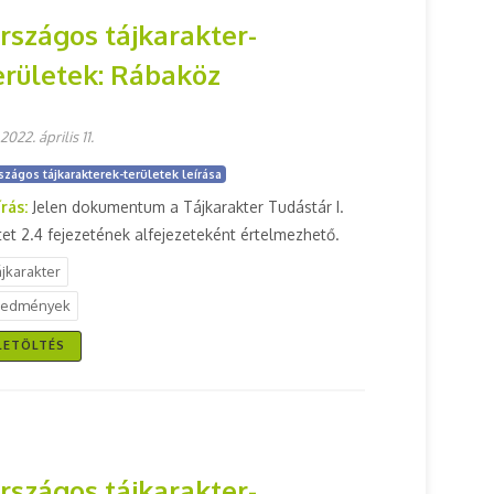
rszágos tájkarakter-
erületek: Rábaköz
2022. április 11.
szágos tájkarakterek-területek leírása
írás:
Jelen dokumentum a Tájkarakter Tudástár I.
tet 2.4 fejezetének alfejezeteként értelmezhető.
ájkarakter
redmények
LETÖLTÉS
rszágos tájkarakter-