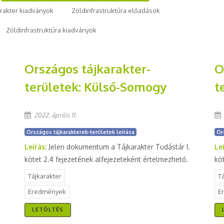
arakter kiadványok
Zöldinfrastruktúra előadások
Zöldinfrastruktúra kiadványok
Országos tájkarakter-
O
területek: Külső-Somogy
t
2022. április 11.
Országos tájkarakterek-területek leírása
Or
Leírás:
Jelen dokumentum a Tájkarakter Tudástár I.
Le
kötet 2.4 fejezetének alfejezeteként értelmezhető.
kö
Tájkarakter
T
Eredmények
E
LETÖLTÉS