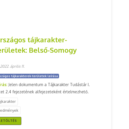
rszágos tájkarakter-
erületek: Belső-Somogy
2022. április 11.
szágos tájkarakterek-területek leírása
írás:
Jelen dokumentum a Tájkarakter Tudástár I.
tet 2.4 fejezetének alfejezeteként értelmezhető.
ájkarakter
redmények
LETÖLTÉS