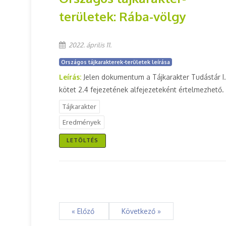
területek: Rába-völgy
2022. április 11.
Országos tájkarakterek-területek leírása
Leírás:
Jelen dokumentum a Tájkarakter Tudástár I.
kötet 2.4 fejezetének alfejezeteként értelmezhető.
Tájkarakter
Eredmények
LETÖLTÉS
« Előző
Következő »