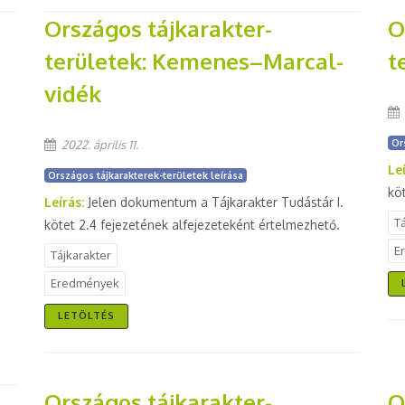
Országos tájkarakter-
O
területek: Kemenes–Marcal-
t
vidék
Or
2022. április 11.
Le
Országos tájkarakterek-területek leírása
kö
Leírás:
Jelen dokumentum a Tájkarakter Tudástár I.
T
kötet 2.4 fejezetének alfejezeteként értelmezhető.
E
Tájkarakter
Eredmények
LETÖLTÉS
Országos tájkarakter-
O