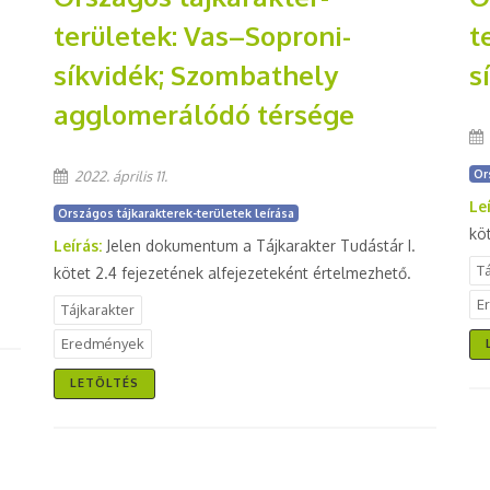
területek: Vas–Soproni-
t
síkvidék; Szombathely
s
agglomerálódó térsége
Or
2022. április 11.
Le
Országos tájkarakterek-területek leírása
kö
Leírás:
Jelen dokumentum a Tájkarakter Tudástár I.
T
kötet 2.4 fejezetének alfejezeteként értelmezhető.
E
Tájkarakter
Eredmények
LETÖLTÉS