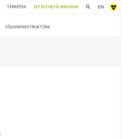
EN
TÉRKÉPEK
LETÖLTHETŐ ANYAGOK
Akadálymentes
ZÖLDINFRASTRUKTÚRA
nézet
k