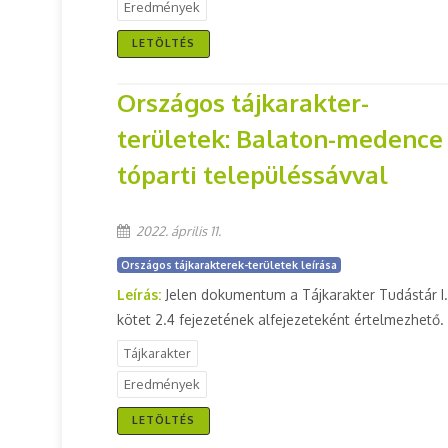
Eredmények
LETÖLTÉS
Országos tájkarakter-
területek: Balaton-medence
tóparti településsávval
2022. április 11.
Országos tájkarakterek-területek leírása
Leírás:
Jelen dokumentum a Tájkarakter Tudástár I.
kötet 2.4 fejezetének alfejezeteként értelmezhető.
Tájkarakter
Eredmények
LETÖLTÉS