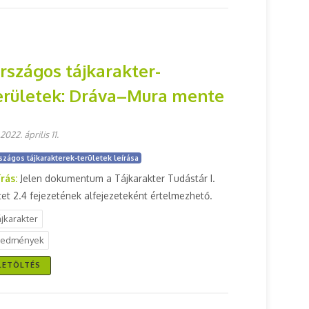
rszágos tájkarakter-
erületek: Dráva–Mura mente
2022. április 11.
szágos tájkarakterek-területek leírása
írás:
Jelen dokumentum a Tájkarakter Tudástár I.
tet 2.4 fejezetének alfejezeteként értelmezhető.
ájkarakter
redmények
LETÖLTÉS