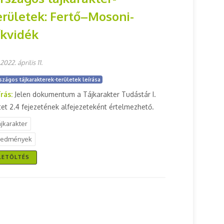
erületek: Fertő–Mosoni-
íkvidék
2022. április 11.
szágos tájkarakterek-területek leírása
írás:
Jelen dokumentum a Tájkarakter Tudástár I.
tet 2.4 fejezetének alfejezeteként értelmezhető.
ájkarakter
redmények
LETÖLTÉS