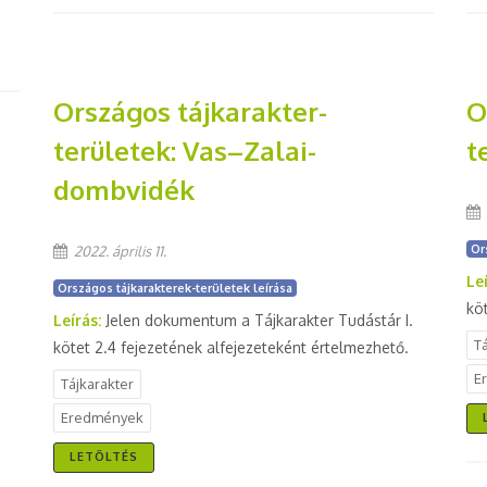
Országos tájkarakter-
O
területek: Vas–Zalai-
t
dombvidék
Or
2022. április 11.
Le
Országos tájkarakterek-területek leírása
kö
Leírás:
Jelen dokumentum a Tájkarakter Tudástár I.
T
kötet 2.4 fejezetének alfejezeteként értelmezhető.
E
Tájkarakter
Eredmények
LETÖLTÉS