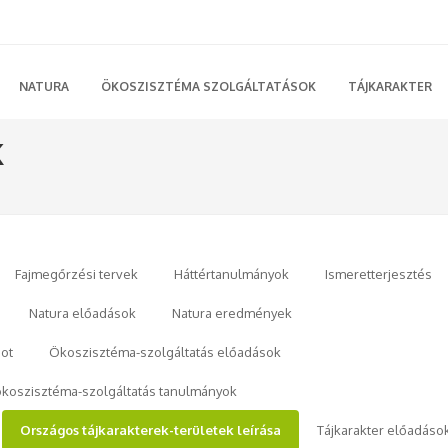
NATURA
ÖKOSZISZTÉMA SZOLGÁLTATÁSOK
TÁJKARAKTER
K
Fajmegőrzési tervek
Háttértanulmányok
Ismeretterjesztés
Natura előadások
Natura eredmények
ot
Ökoszisztéma-szolgáltatás előadások
ökoszisztéma-szolgáltatás tanulmányok
Országos tájkarakterek-területek leírása
Tájkarakter előadáso