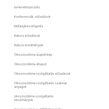
Ismeretterjesztés
Konferenciák, előadások
Műhelybeszélgetés
Natura előadások
Natura eredmények
Ökoszisztéma-alaptérkép
Ökoszisztéma-állapot
Ökoszisztéma-szolgáltatás előadások
Ökoszisztéma-szolgáltatás szakmai
anyagok
ökoszisztéma-szolgáltatás
tanulmányok