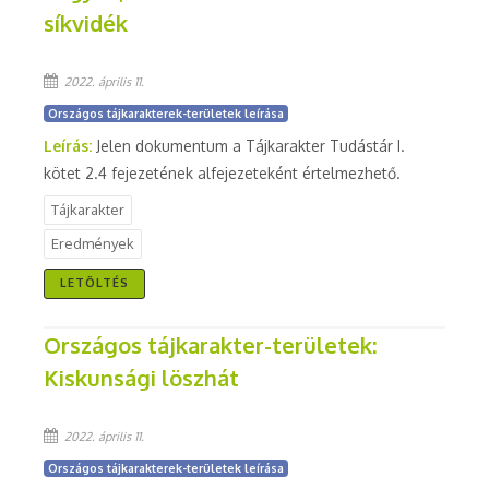
síkvidék
2022. április 11.
Országos tájkarakterek-területek leírása
Leírás:
Jelen dokumentum a Tájkarakter Tudástár I.
kötet 2.4 fejezetének alfejezeteként értelmezhető.
Tájkarakter
Eredmények
LETÖLTÉS
Országos tájkarakter-területek:
Kiskunsági löszhát
2022. április 11.
Országos tájkarakterek-területek leírása