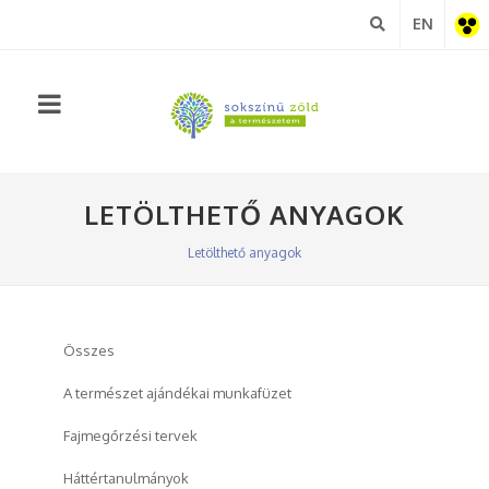
EN
Akadá
nézet
LETÖLTHETŐ ANYAGOK
Letölthető anyagok
Összes
A természet ajándékai munkafüzet
Fajmegőrzési tervek
Háttértanulmányok