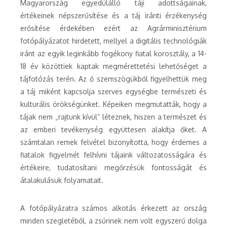
Magyarország egyedülálló táji adottságainak,
értékeinek népszerűsítése és a táj iránti érzékenység
erősítése érdekében ezért az Agrárminisztérium
fotópályázatot hirdetett, mellyel a digitális technológiák
iránt az egyik leginkább fogékony fiatal korosztály, a 14-
18 év közöttiek kaptak megmérettetési lehetőséget a
tájfotózás terén. Az ő szemszögükből figyelhettük meg
a táj miként kapcsolja szerves egységbe természeti és
kulturális örökségünket. Képeiken megmutatták, hogy a
tájak nem „rajtunk kívül” léteznek, hiszen a természet és
az emberi tevékenység együttesen alakítja őket. A
számtalan remek felvétel bizonyította, hogy érdemes a
fiatalok figyelmét felhívni tájaink változatosságára és
értékeire, tudatosítani megőrzésük fontosságát és
átalakulásuk folyamatait.
A fotópályázatra számos alkotás érkezett az ország
minden szegletéből, a zsűrinek nem volt egyszerű dolga