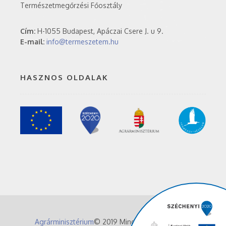
Természetmegőrzési Főosztály
Cím:
H-1055 Budapest, Apáczai Csere J. u 9.
E-mail:
info@termeszetem.hu
HASZNOS OLDALAK
Agrárminisztérium
© 2019 Minden jog fenntartva