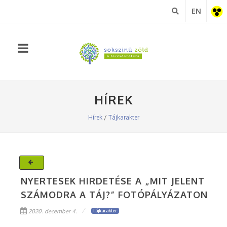
EN
Akadá
nézet
HÍREK
Hírek
/
Tájkarakter
NYERTESEK HIRDETÉSE A „MIT JELENT
SZÁMODRA A TÁJ?” FOTÓPÁLYÁZATON
2020. december 4.
Tájkarakter