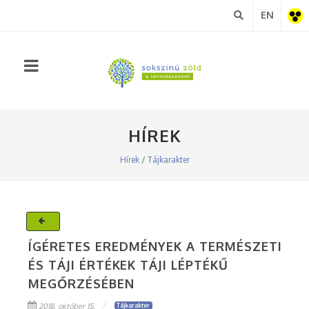
EN
Akadá
nézet
HÍREK
Hírek
/
Tájkarakter
ÍGÉRETES EREDMÉNYEK A TERMÉSZETI
ÉS TÁJI ÉRTÉKEK TÁJI LÉPTÉKŰ
MEGŐRZÉSÉBEN
2018. október 15.
Tájkarakter