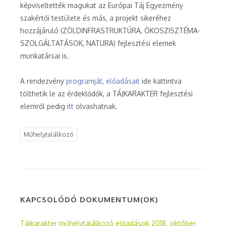
képviseltették magukat az Európai Táj Egyezmény
szakértői testülete és más, a projekt sikeréhez
hozzájáruló (ZÖLDINFRASTRUKTÚRA, ÖKOSZISZTÉMA-
SZOLGÁLTATÁSOK, NATURA) fejlesztési elemek
munkatársai is.
A rendezvény
programját, előadásait
ide kattintva
tölthetik le az érdeklődők, a TÁJKARAKTER fejlesztési
elemről pedig
itt
olvashatnak.
Műhelytalálkozó
KAPCSOLÓDÓ DOKUMENTUM(OK)
Tájkarakter műhelytalálkozó előadások 2018. október