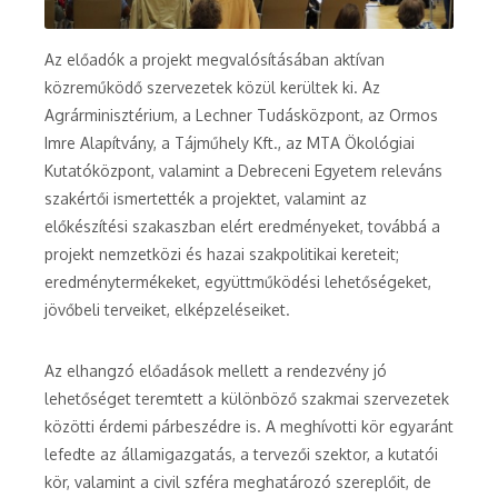
Az előadók a projekt megvalósításában aktívan
közreműködő szervezetek közül kerültek ki. Az
Agrárminisztérium, a Lechner Tudásközpont, az Ormos
Imre Alapítvány, a Tájműhely Kft., az MTA Ökológiai
Kutatóközpont, valamint a Debreceni Egyetem releváns
szakértői ismertették a projektet, valamint az
előkészítési szakaszban elért eredményeket, továbbá a
projekt nemzetközi és hazai szakpolitikai kereteit;
eredménytermékeket, együttműködési lehetőségeket,
jövőbeli terveiket, elképzeléseiket.
Az elhangzó előadások mellett a rendezvény jó
lehetőséget teremtett a különböző szakmai szervezetek
közötti érdemi párbeszédre is. A meghívotti kör egyaránt
lefedte az államigazgatás, a tervezői szektor, a kutatói
kör, valamint a civil szféra meghatározó szereplőit, de