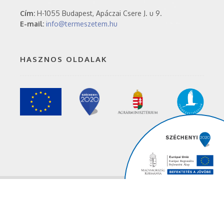
Cím:
H-1055 Budapest, Apáczai Csere J. u 9.
E-mail:
info@termeszetem.hu
HASZNOS OLDALAK
Agrárminisztérium
© 2019 Minden jog fenntartva