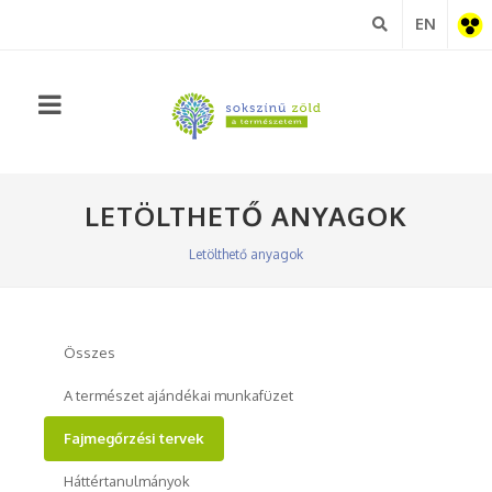
EN
Akadá
nézet
LETÖLTHETŐ ANYAGOK
Letölthető anyagok
Összes
A természet ajándékai munkafüzet
Fajmegőrzési tervek
Háttértanulmányok