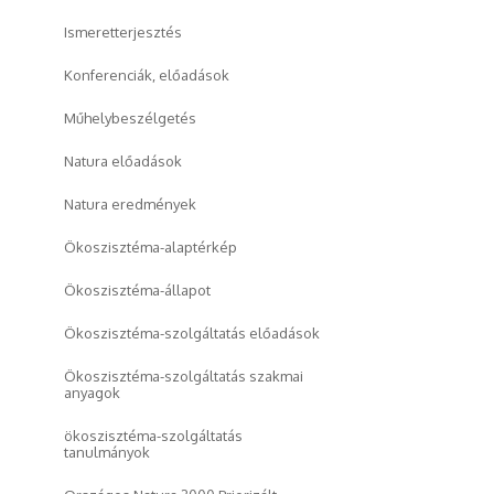
Ismeretterjesztés
Konferenciák, előadások
Műhelybeszélgetés
Natura előadások
Natura eredmények
Ökoszisztéma-alaptérkép
Ökoszisztéma-állapot
Ökoszisztéma-szolgáltatás előadások
Ökoszisztéma-szolgáltatás szakmai
anyagok
ökoszisztéma-szolgáltatás
tanulmányok