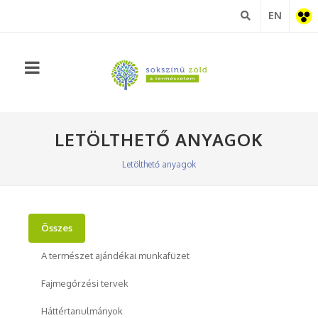
EN
Akadá
nézet
LETÖLTHETŐ ANYAGOK
Letölthető anyagok
Összes
A természet ajándékai munkafüzet
Fajmegőrzési tervek
Háttértanulmányok