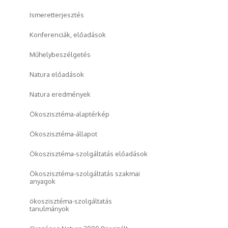
Ismeretterjesztés
Konferenciák, előadások
Műhelybeszélgetés
Natura előadások
Natura eredmények
Ökoszisztéma-alaptérkép
Ökoszisztéma-állapot
Ökoszisztéma-szolgáltatás előadások
Ökoszisztéma-szolgáltatás szakmai
anyagok
ökoszisztéma-szolgáltatás
tanulmányok