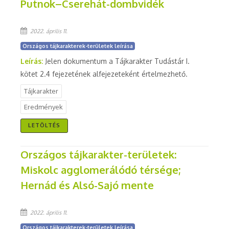
Putnok–Cserehát-dombvidék
2022. április 11.
Országos tájkarakterek-területek leírása
Leírás:
Jelen dokumentum a Tájkarakter Tudástár I.
kötet 2.4 fejezetének alfejezeteként értelmezhető.
Tájkarakter
Eredmények
LETÖLTÉS
Országos tájkarakter-területek:
Miskolc agglomerálódó térsége;
Hernád és Alsó-Sajó mente
2022. április 11.
Országos tájkarakterek-területek leírása